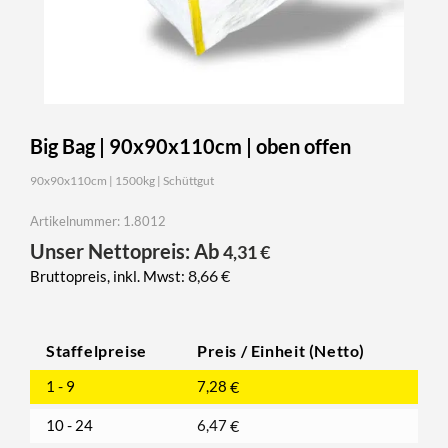
Big Bag | 90x90x110cm | oben offen
90x90x110cm | 1500kg | Schüttgut
Artikelnummer: 1.8012
Unser Nettopreis: Ab
4,31
€
8,66
€
Bruttopreis, inkl. Mwst:
Staffelpreise
Preis / Einheit (Netto)
1 - 9
7,28
€
10 - 24
6,47
€