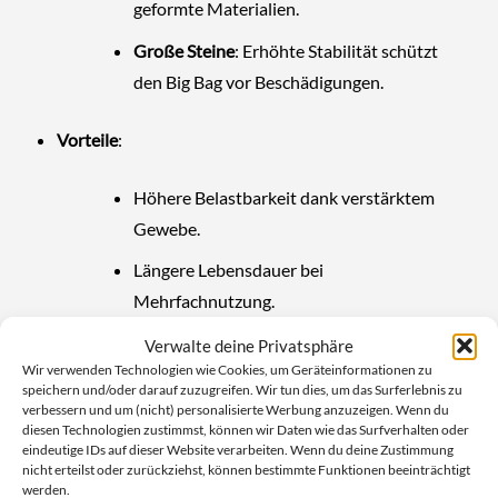
geformte Materialien.
Große Steine
: Erhöhte Stabilität schützt
den Big Bag vor Beschädigungen.
Vorteile
:
Höhere Belastbarkeit dank verstärktem
Gewebe.
Längere Lebensdauer bei
Mehrfachnutzung.
Verwalte deine Privatsphäre
Wir verwenden Technologien wie Cookies, um Geräteinformationen zu
Besondere Merkmale des
Standard Big
speichern und/oder darauf zuzugreifen. Wir tun dies, um das Surferlebnis zu
verbessern und um (nicht) personalisierte Werbung anzuzeigen. Wenn du
Bag Schüttgut
90x90x110cm
diesen Technologien zustimmst, können wir Daten wie das Surfverhalten oder
eindeutige IDs auf dieser Website verarbeiten. Wenn du deine Zustimmung
nicht erteilst oder zurückziehst, können bestimmte Funktionen beeinträchtigt
Dieser Big Bag ist nicht nur vielseitig, sondern auch
werden.