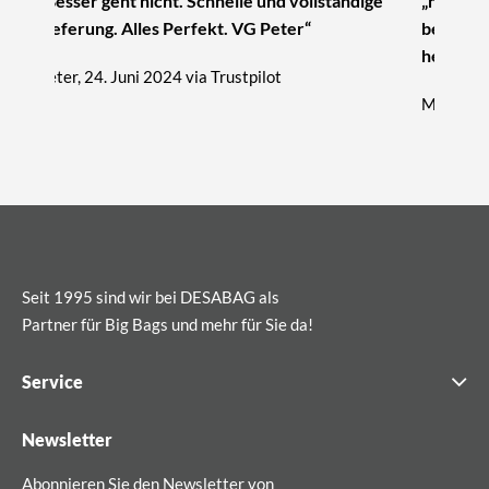
„Besser geht nicht. Schnelle und vollständige
„nur zu 
Lieferung. Alles Perfekt. VG Peter“
beratung
hervorra
Peter, 24. Juni 2024 via Trustpilot
Michael, 
Seit 1995 sind wir bei DESABAG als
Partner für Big Bags und mehr für Sie da!
Service
Newsletter
Abonnieren Sie den Newsletter von