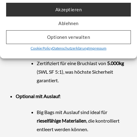
äußerst praktisch in der Handhabung. Zu den
Akzeptieren
wichtigsten Merkmalen zählen:
Reißfestes Polypropylengewebe
:
Ablehnen
Hergestellt aus strapazierfähigem Material,
Optionen verwalten
das sowohl leichte als auch schwere
Cookie Policy
Datenschutzerklärung
Impressum
Füllgüter sicher transportiert.
Zertifiziert für eine Bruchlast von
5.000kg
(SWL SF 5:1), was höchste Sicherheit
garantiert.
Optional mit Auslauf
:
Big Bags mit Auslauf sind ideal für
rieselfähige Materialien
, die kontrolliert
entleert werden können.