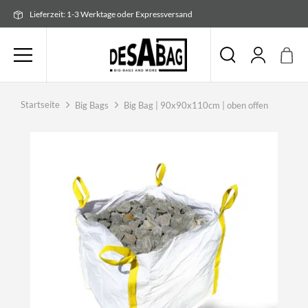
Zum
Lieferzeit: 1-3 Werktage oder Expressversand
Inhalt
springen
Startseite
Big Bags
Big Bag | 90x90x110cm | oben offen