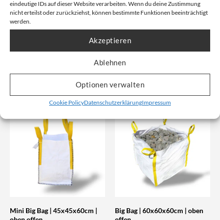
Schürze
Corner
eindeutige IDs auf dieser Website verarbeiten. Wenn du deine Zustimmung
90x90x110cm | 2000kg |
90x90x110cm | 1500kg | 4
nicht erteilst oder zurückziehst, können bestimmte Funktionen beeinträchtigt
werden.
Standard
Cross Corner Hebeschlaufen
Artikelnummer: 1.1017
Artikelnummer: 1.8016
Akzeptieren
Unser Nettopreis: Ab
5,26
€
Ablehnen
Unser Nettopreis: Ab
6,19
€
Bruttopreis, inkl. Mwst:
10,57
€
Bruttopreis, inkl. Mwst:
12,42
€
Optionen verwalten
Nicht vorrätig
Cookie Policy
Datenschutzerklärung
Impressum
Mini Big Bag | 45x45x60cm |
Big Bag | 60x60x60cm | oben
oben offen
offen