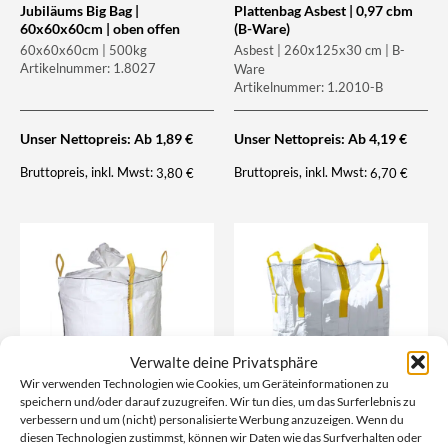
Jubiläums Big Bag |
Plattenbag Asbest | 0,97 cbm
60x60x60cm | oben offen
(B-Ware)
60x60x60cm | 500kg
Asbest | 260x125x30 cm | B-
Artikelnummer: 1.8027
Ware
Artikelnummer: 1.2010-B
Unser Nettopreis: Ab
1,89
€
Unser Nettopreis: Ab
4,19
€
Bruttopreis, inkl. Mwst:
Bruttopreis, inkl. Mwst:
3,80
€
6,70
€
Verwalte deine Privatsphäre
Wir verwenden Technologien wie Cookies, um Geräteinformationen zu
speichern und/oder darauf zuzugreifen. Wir tun dies, um das Surferlebnis zu
verbessern und um (nicht) personalisierte Werbung anzuzeigen. Wenn du
Big Bag | 90x90x110cm |
Big Bag | 90x90x110cm | Cross
diesen Technologien zustimmst, können wir Daten wie das Surfverhalten oder