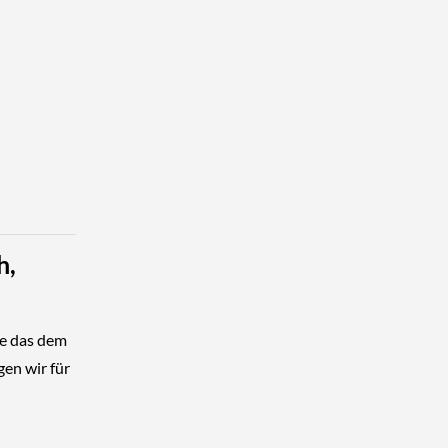
h,
ie das dem
en wir für