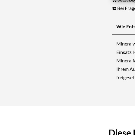
☎️ Bei Fra
Wie Ents
Mineralw
Einsatz.
Mineralf
Ihrem Au
freigese
Diese 