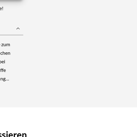
e!
e zum
ichen
bei
ffe
sung…
ssieren