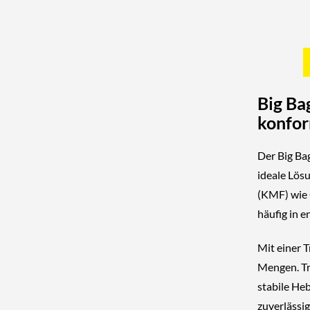
Big Ba
konfor
Der
Big Ba
ideale Lös
(KMF)
wie 
häufig in
e
Mit einer
T
Mengen. Tr
stabile He
zuverlässi