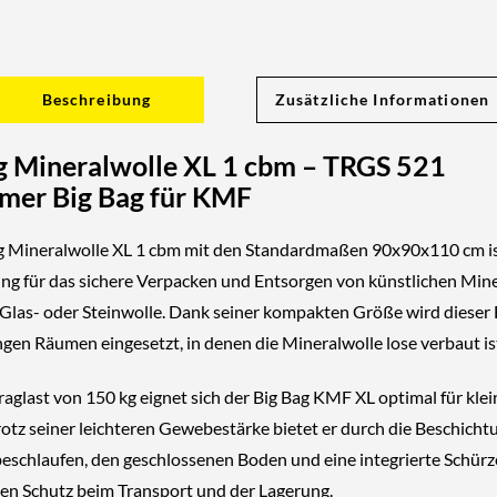
Beschreibung
Zusätzliche Informationen
g Mineralwolle XL 1 cbm – TRGS 521
mer Big Bag für KMF
g Mineralwolle XL 1 cbm
mit den Standardmaßen
90x90x110 cm
i
ung für das sichere Verpacken und Entsorgen von
künstlichen Mine
Glas- oder Steinwolle. Dank seiner kompakten Größe wird dieser 
ngen Räumen
eingesetzt, in denen die
Mineralwolle lose verbaut
is
raglast von 150 kg
eignet sich der
Big Bag KMF XL
optimal für klei
otz seiner leichteren Gewebestärke bietet er durch die
Beschicht
beschlaufen
, den
geschlossenen Boden
und eine
integrierte Schürz
gen Schutz beim Transport und der Lagerung.