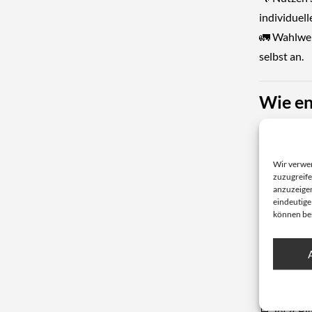
individuel
🚛 Wahlwei
selbst an.
Wie en
Mineralwo
Mineralfas
Wir verwe
Gesundheit
zuzugreife
anzuzeigen
krebserreg
eindeutige
können be
👉 Die Lös
Warnaufdru
Entsorgung
🛒
Jetzt Bi