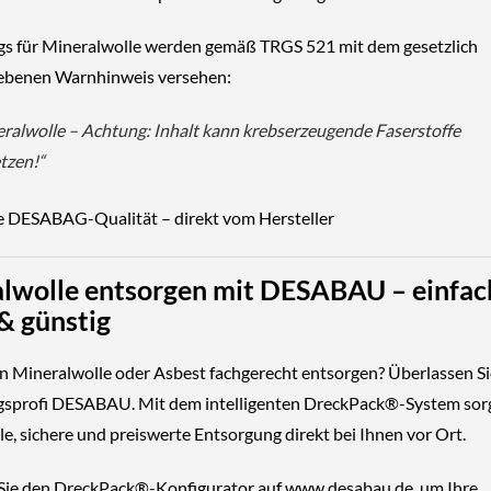
ags für Mineralwolle werden gemäß
TRGS 521
mit dem gesetzlich
iebenen
Warnhinweis
versehen:
ralwolle – Achtung: Inhalt kann krebserzeugende Faserstoffe
etzen!“
e DESABAG-Qualität
– direkt vom Hersteller
lwolle entsorgen mit DESABAU – einfac
 & günstig
en
Mineralwolle oder Asbest fachgerecht entsorgen
? Überlassen S
gsprofi
DESABAU
. Mit dem intelligenten
DreckPack®-System
sorg
le, sichere und preiswerte Entsorgung
direkt bei Ihnen vor Ort.
Sie den
DreckPack®-Konfigurator
auf
www.desabau.de
, um Ihre