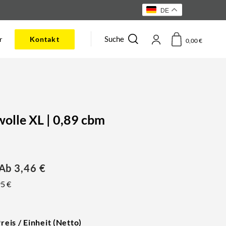
DE
Suche
r
Kontakt
0,00
€
wolle XL | 0,89 cbm
 Ab
3,46
€
95
€
reis / Einheit (Netto)