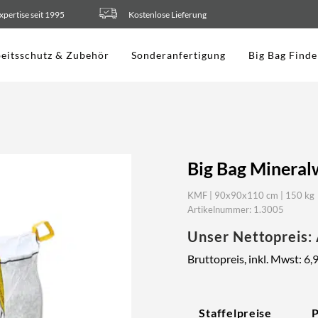
xpertise seit 1995
Kostenlose Lieferung
eitsschutz & Zubehör
Sonderanfertigung
Big Bag Finde
Big Bag Mineral
KMF | 90x90x110 cm | 150 kg
Artikelnummer: 1.3005
Unser Nettopreis:
Bruttopreis, inkl. Mwst:
6,
Staffelpreise
P