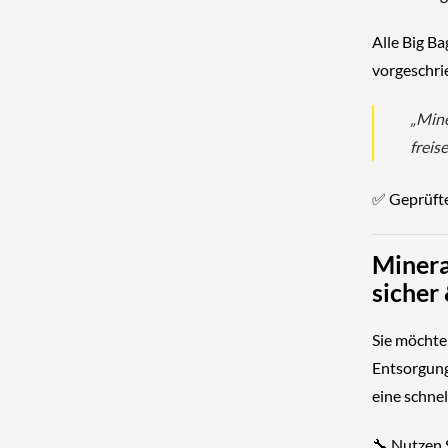
Alle Big B
vorgeschr
„Mine
freis
✅
Geprüft
Minera
sicher
Sie möcht
Entsorgun
eine
schnel
🔧 Nutzen 