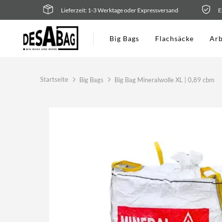
Zum
Lieferzeit: 1-3 Werktage oder Expressversand
E
Inhalt
springen
Big Bags
Flachsäcke
Arb
Startseite
Big Bags
Big Bag Mineralwolle XL | 0,89 cbm