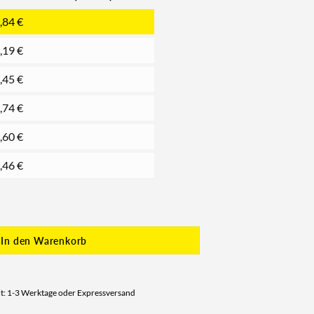
,84
€
,19
€
,45
€
,74
€
,60
€
,46
€
In den Warenkorb
it: 1-3 Werktage oder Expressversand