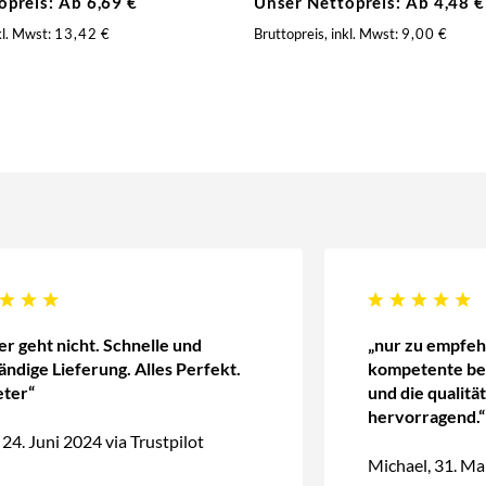
opreis: Ab
6,69
€
Unser Nettopreis: Ab
4,48
€
kl. Mwst:
13,42
€
Bruttopreis, inkl. Mwst:
9,00
€
er geht nicht. Schnelle und
„nur zu empfeh
tändige Lieferung. Alles Perfekt.
kompetente ber
ter“
und die qualität
hervorragend.“
 24. Juni 2024 via Trustpilot
Michael, 31. Mai