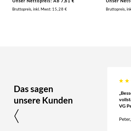
Unser Nettopreis: Ab
7,61
€
Unser Nett
Bruttopreis, inkl. Mwst:
15,28
€
Bruttopreis, in
Das sagen
„Bess
unsere Kunden
volls
VG Pe
Peter,