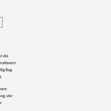
st die
ralfasern
Big Bag
t.
nere
ung
,
vier
e