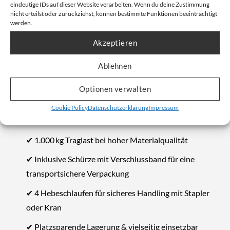
eindeutige IDs auf dieser Website verarbeiten. Wenn du deine Zustimmung
nicht erteilst oder zurückziehst, können bestimmte Funktionen beeinträchtigt
werden.
Vorteile des Big Bag 100x100x200cm
Akzeptieren
1000kg mit Auslauf
Ablehnen
✔ Riesiges Volumen von 2 m³ für großvolumige,
leichte, schüttfähige Güter
Optionen verwalten
✔ Auslauföffnung für präzise Entleerung – ideal für
Cookie Policy
Datenschutzerklärung
Impressum
Granulate & Pellets
✔ 1.000 kg Traglast bei hoher Materialqualität
✔ Inklusive Schürze mit Verschlussband für eine
transportsichere Verpackung
✔ 4 Hebeschlaufen für sicheres Handling mit Stapler
oder Kran
✔ Platzsparende Lagerung & vielseitig einsetzbar