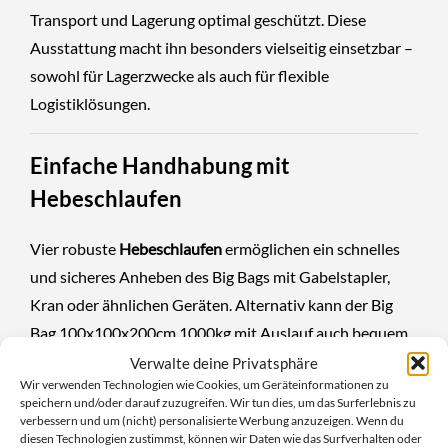
Transport und Lagerung optimal geschützt. Diese
Ausstattung macht ihn besonders vielseitig einsetzbar –
sowohl für Lagerzwecke als auch für flexible
Logistiklösungen.
Einfache Handhabung mit
Hebeschlaufen
Vier robuste
Hebeschlaufen
ermöglichen ein schnelles
und sicheres Anheben des Big Bags mit Gabelstapler,
Kran oder ähnlichen Geräten. Alternativ kann der Big
Bag 100x100x200cm 1000kg mit Auslauf auch bequem
auf einer Palette
befüllt und transportiert werden. Die
Verwalte deine Privatsphäre
Wir verwenden Technologien wie Cookies, um Geräteinformationen zu
Konstruktion erlaubt einen stabilen Stand auch bei
speichern und/oder darauf zuzugreifen. Wir tun dies, um das Surferlebnis zu
hohem Volumen, was eine effiziente Befüllung und
verbessern und um (nicht) personalisierte Werbung anzuzeigen. Wenn du
diesen Technologien zustimmst, können wir Daten wie das Surfverhalten oder
platzsparende Lagerung unterstützt.