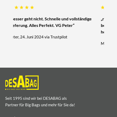
„Besser geht nicht. Schnelle und vollständige
„nur zu 
Lieferung. Alles Perfekt. VG Peter“
beratung
hervorra
Peter, 24. Juni 2024 via Trustpilot
Michael, 
Seit 1995 sind wir bei DESABAG als
Partner für Big Bags und mehr für Sie da!