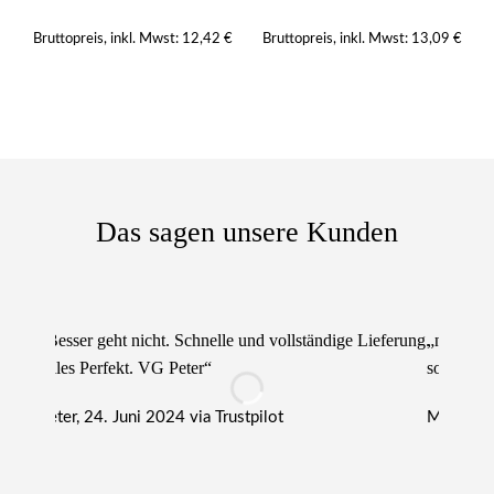
12,42
€
13,09
€
Bruttopreis, inkl. Mwst:
Bruttopreis, inkl. Mwst:
Das sagen unsere Kunden
„Besser geht nicht. Schnelle und vollständige Lieferung.
„nur zu e
Alles Perfekt. VG Peter“
sowie lie
Peter, 24. Juni 2024 via Trustpilot
Michael, 