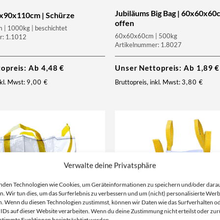
Jubiläums Big Bag | 60x60x60
90x90x110cm | Schürze
offen
| 1000kg | beschichtet
60x60x60cm | 500kg
r: 1.1012
Artikelnummer: 1.8027
topreis: Ab
4,48
€
Unser Nettopreis: Ab
1,89
€
nkl. Mwst:
9,00
€
Bruttopreis, inkl. Mwst:
3,80
€
Verwalte deine Privatsphäre
nden Technologien wie Cookies, um Geräteinformationen zu speichern und/oder dara
n. Wir tun dies, um das Surferlebnis zu verbessern und um (nicht) personalisierte Wer
. Wenn du diesen Technologien zustimmst, können wir Daten wie das Surfverhalten o
 IDs auf dieser Website verarbeiten. Wenn du deine Zustimmung nicht erteilst oder zur
stimmte Funktionen beeinträchtigt werden.