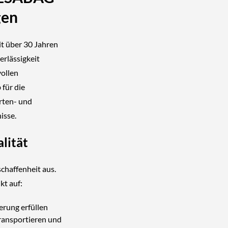
gen
t über 30 Jahren
erlässigkeit
vollen
für die
rten- und
isse.
alität
chaffenheit aus.
kt auf:
erung erfüllen
transportieren und