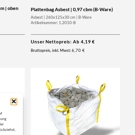
cm | oben
Plattenbag Asbest | 0,97 cbm (B-Ware)
Asbest | 260x125x30 cm | B-Ware
Artikelnummer: 1.2010-B
Unser Nettopreis: Ab
4,19
€
Bruttopreis, inkl. Mwst:
6,70
€
uf
bung
der
ückziehst,