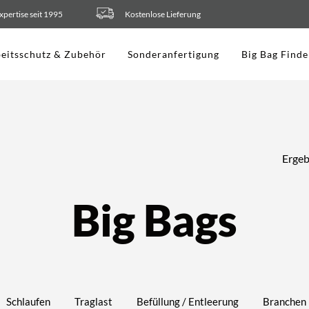
xpertise seit 1995
Kostenlose Lieferung
eitsschutz & Zubehör
Sonderanfertigung
Big Bag Finde
Ergeb
Big Bags
Schlaufen
Traglast
Befüllung / Entleerung
Branchen