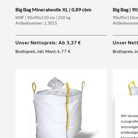
Big Bag Mineralwolle XL | 0,89 cbm
Big Bag | 
KMF | 90x90x110 cm | 250 kg
90x90x110cm 
Artikelnummer: 1.3015
Artikelnumme
Unser Nettopreis: Ab
3,37
€
Unser Net
Bruttopreis, inkl. Mwst:
6,77
€
Bruttopreis, i
Wir verwe
zuzugreife
anzuzeigen
eindeutige
können be