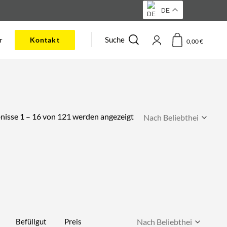
DE
Suche
r
Kontakt
0,00
€
Nach
nisse 1 – 16 von 121 werden angezeigt
Beliebtheit
sortiert
Befüllgut
Preis