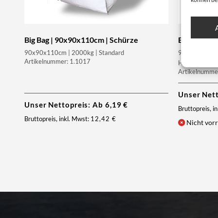
Big Bag | 90x90x110cm | Schürze
Big Bag | 
90x90x110cm | 2000kg | Standard
90x90x110cm 
Artikelnummer: 1.1017
Hebeschlaufe
Artikelnumme
Unser Net
Unser Nettopreis: Ab
6,19
€
Bruttopreis, i
Bruttopreis, inkl. Mwst:
12,42
€
Nicht vorr