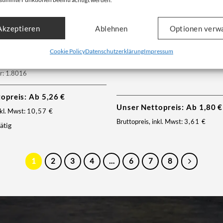
Akzeptieren
Ablehnen
Optionen verw
90x90x110cm | Cross Corner
Mini Big Bag | 45x45x60cm | o
Cookie Policy
Datenschutzerklärung
Impressum
| 1500kg | 4 Cross Corner
45x45x60cm | 500kg
Artikelnummer: 1.1004
n
r: 1.8016
topreis: Ab
5,26
€
Unser Nettopreis: Ab
1,80
€
nkl. Mwst:
10,57
€
Bruttopreis, inkl. Mwst:
3,61
€
ätig
1
2
3
4
…
6
7
8