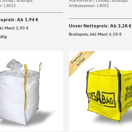
 500kg | Schüttgut
90x90x90cm | 1500kg | Schüttgut
r: 1.8015
Artikelnummer: 1.8001
topreis: Ab
1,94
€
Unser Nettopreis: Ab
3,28
€
nkl. Mwst:
3,90
€
Bruttopreis, inkl. Mwst:
6,58
€
ätig