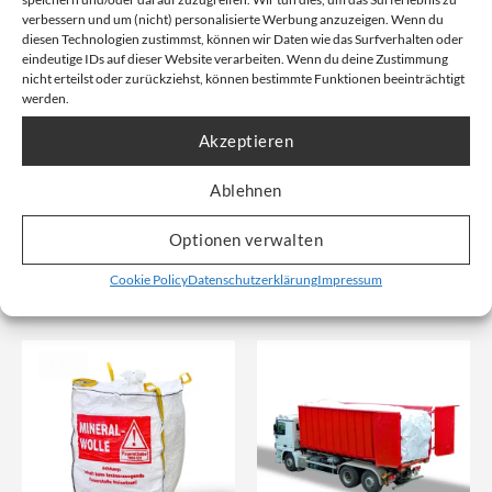
verbessern und um (nicht) personalisierte Werbung anzuzeigen. Wenn du
diesen Technologien zustimmst, können wir Daten wie das Surfverhalten oder
eindeutige IDs auf dieser Website verarbeiten. Wenn du deine Zustimmung
nicht erteilst oder zurückziehst, können bestimmte Funktionen beeinträchtigt
werden.
Big Bag | 90x90x90cm | oben
Containerbag | 40,0 cbm
offen (B-Ware)
40 cbm | 700x240x240 cm
Akzeptieren
90x90x90cm | Schüttgut | B-
Artikelnummer: 2.5013
Ware
Ablehnen
Artikelnummer: 1.8009-B
Optionen verwalten
Unser Nettopreis: Ab
52,60
€
Unser Nettopreis: Ab
2,73
€
Cookie Policy
Datenschutzerklärung
Impressum
Bruttopreis, inkl. Mwst:
Bruttopreis, inkl. Mwst:
95,63
€
3,81
€
NEU