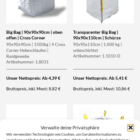
Big Bag | 90x90x90cm | oben
Transparenter Big Bag |
offen | Cross Corner
90x90x110cm | Schürze
90x90x90cm | 1500kg | 4 Cross
90x90x110cm | 1.000 kg |
Corner Hebeschlaufen |
unbeschichtet
Artikelnummer: 1.1010-D
Rundgewebe
Artikelnummer: 1.8031
Unser Nettopreis: Ab
4,39
€
Unser Nettopreis: Ab
5,41
€
Bruttopreis, inkl. Mwst:
Bruttopreis, inkl. Mwst:
8,82
€
10,86
€
NEU
Verwalte deine Privatsphäre
Wir verwenden Technologien wie Cookies, um Geräteinformationen zu
speichern und/oder darauf zuzugreifen. Wir tun dies, um das Surferlebnis zu