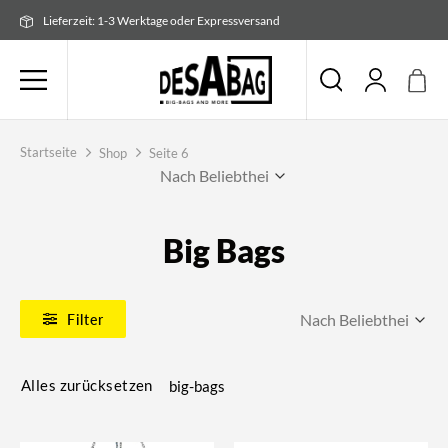
Zum
Lieferzeit: 1-3 Werktage oder Expressversand
Inhalt
springen
Startseite
Shop
Seite 6
Big Bags
Filter
big-bags
Alles zurücksetzen