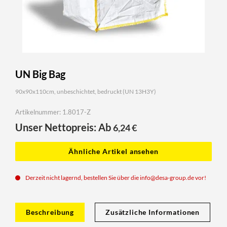
UN Big Bag
90x90x110cm, unbeschichtet, bedruckt (UN 13H3Y)
Artikelnummer: 1.8017-Z
Unser Nettopreis: Ab
6,24
€
Ähnliche Artikel ansehen
Derzeit nicht lagernd, bestellen Sie über die
info@desa-group.de
vor!
Beschreibung
Zusätzliche Informationen