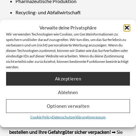
Pharmazeutische Produktion
Recycling- und Abfallwirtschaft
Bergbau und Mineralförderung
Verwalte deine Privatsphäre
Wir verwenden Technologien wie Cookies, um Geräteinformationen zu
Transport von Getreide, Weizen und Tabak
speichern und/oder darauf zuzugreifen. Wir tun dies, um das Surferlebnis zu
verbessern und um (nicht) personalisierte Werbung anzuzeigen. Wenn du
diesen Technologien zustimmst, können wir Daten wie das Surfverhalten oder
Fazit: Gefahrgut sicher und
eindeutige IDs auf dieser Website verarbeiten. Wenn du deine Zustimmung
nicht erteilst oder zurückziehst, können bestimmte Funktionen beeinträchtigt
vorschriftsgemäß verpacken
werden.
Akzeptieren
Der
UN Big Bag 90x90x110cm
bietet alles, was für den
sicheren und gesetzeskonformen Transport von
Ablehnen
gefährlichen Stoffen erforderlich ist. Mit geprüftem UN-
Optionen verwalten
Zertifikat, integriertem Inliner und robuster Ausführung
ist er die ideale Verpackungslösung für Unternehmen
Cookie Policy
Datenschutzerklärung
Impressum
mit hohen Sicherheitsstandards.
👉 Jetzt bei DESABAG
bestellen und Ihre Gefahrgüter sicher verpacken!
➡ Sie