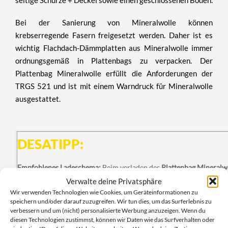
Bei der Sanierung von Mineralwolle können
krebserregende Fasern freigesetzt werden. Daher ist es
wichtig Flachdach-Dämmplatten aus Mineralwolle immer
ordnungsgemäß in Plattenbags zu verpacken. Der
Plattenbag Mineralwolle
erfüllt die Anforderungen der
TRGS 521
und ist mit einem Warndruck für Mineralwolle
ausgestattet.
DESATIPP:
Empfohlenes Ladeschema:
Beim verladen des
Plattenbag Mineral
werden.
Somit passen effektiv bis zu
10 Plattenbags
in einen Abrol
Verwalte deine Privatsphäre
Wir verwenden Technologien wie Cookies, um Geräteinformationen zu
speichern und/oder darauf zuzugreifen. Wir tun dies, um das Surferlebnis zu
verbessern und um (nicht) personalisierte Werbung anzuzeigen. Wenn du
diesen Technologien zustimmst, können wir Daten wie das Surfverhalten oder