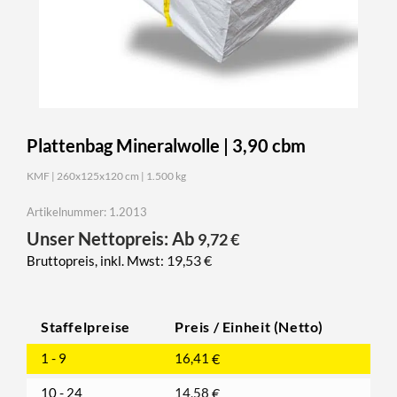
Plattenbag Mineralwolle | 3,90 cbm
KMF | 260x125x120 cm | 1.500 kg
Artikelnummer: 1.2013
Unser Nettopreis: Ab
9,72
€
19,53
€
Bruttopreis, inkl. Mwst:
Staffelpreise
Preis / Einheit (Netto)
1 - 9
16,41
€
10 - 24
14,58
€