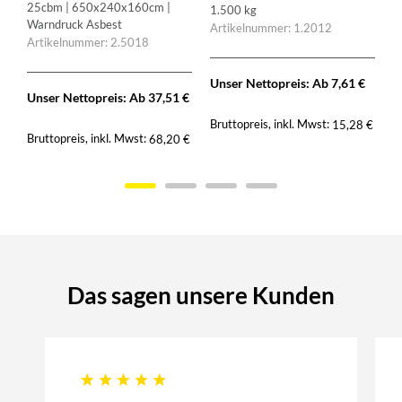
25cbm | 650x240x160cm |
1.500 kg
Warndruck Asbest
Artikelnummer: 1.2012
Artikelnummer: 2.5018
Unser Nettopreis: Ab
7,61
€
Unser Nettopreis: Ab
37,51
€
Bruttopreis, inkl. Mwst:
15,28
€
Bruttopreis, inkl. Mwst:
€
68,20
€
Das sagen unsere Kunden