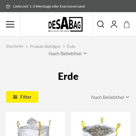
Zum
Lieferzeit: 1-3 Werktage oder Expressversand
Inhalt
springen
Startseite
Produkt Befüllgut
Erde
Erde
Filter