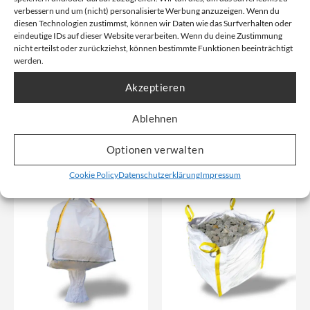
verbessern und um (nicht) personalisierte Werbung anzuzeigen. Wenn du
diesen Technologien zustimmst, können wir Daten wie das Surfverhalten oder
eindeutige IDs auf dieser Website verarbeiten. Wenn du deine Zustimmung
Big Bag | 60x60x60cm | oben
Big Bag | 90x90x90cm |
nicht erteilst oder zurückziehst, können bestimmte Funktionen beeinträchtigt
offen
Bodenschlaufen
werden.
60x60x60cm | 1000kg |
90x90x90cm | 1000kg | 2
Schüttgut
Bodenschlaufen
Akzeptieren
Artikelnummer: 1.8024
Artikelnummer: 1.8014
Ablehnen
Unser Nettopreis: Ab
2,37
€
Unser Nettopreis: Ab
3,11
€
Optionen verwalten
Bruttopreis, inkl. Mwst:
Bruttopreis, inkl. Mwst:
4,76
€
6,25
€
Cookie Policy
Datenschutzerklärung
Impressum