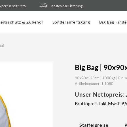
xpertise seit 1995
Kostenlose Lieferung
eitsschutz & Zubehör
Sonderanfertigung
Big Bag Finde
auf
Big Bag | 90x90
90x90x125cm | 1000kg | Ein-/Au
Artikelnummer: 1.1080
Unser Nettopreis:
Bruttopreis, inkl. Mwst:
9,
Staffelpreise
P