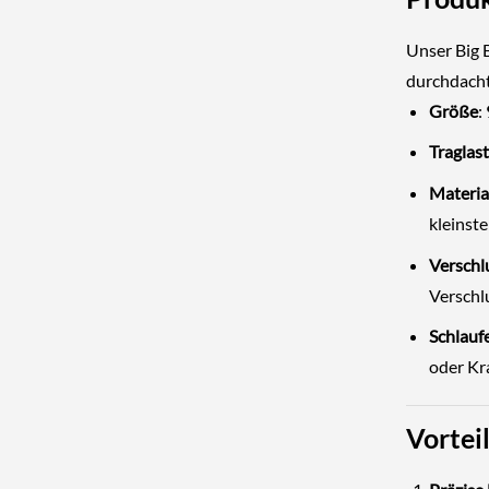
Unser Big 
durchdacht
Größe
:
Traglast
Materia
kleinste
Verschl
Verschl
Schlauf
oder Kr
Vortei