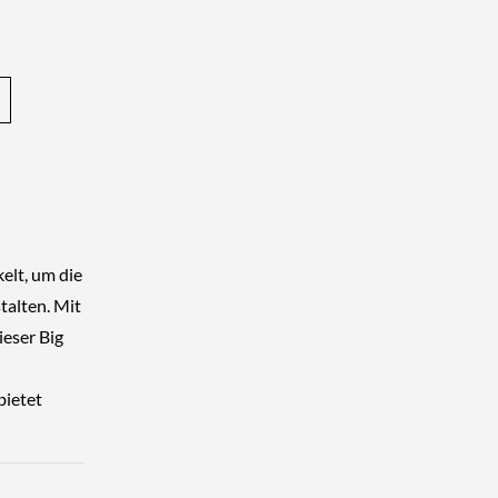
elt, um die
talten. Mit
eser Big
bietet