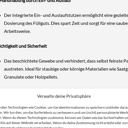
 Handhabung durch Ein- und Auslauf
Der integrierte Ein- und Auslaufstutzen ermöglicht eine gezielt
Dosierung des Füllguts. Dies spart Zeit und sorgt für eine saube
Arbeitsweise.
chtigkeit und Sicherheit
Das beschichtete Gewebe und verhindert, dass selbst feinste Pa
austreten. Ideal für staubige oder körnige Materialien wie Saatg
Granulate oder Holzpellets.
und belastbar
Verwalte deine Privatsphäre
Mit einer Tragfähigkeit von
1000 kg
ist der Big Bag sowohl für le
nden Technologien wie Cookies, um Geräteinformationen zu speichern und/oder dara
n. Wir tun dies, um das Surferlebnis zu verbessern und um (nicht) personalisierte Wer
auch für schwere Materialien geeignet. Die verstärkten Hebesc
. Wenn du diesen Technologien zustimmst, können wir Daten wie das Surfverhalten o
bieten zusätzliche Sicherheit beim Transport.
 IDs auf dieser Website verarbeiten. Wenn du deine Zustimmung nicht erteilst oder zur
stimmte Funktionen beeinträchtigt werden.