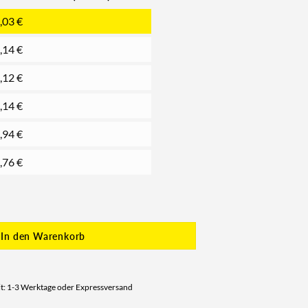
,03
€
,14
€
,12
€
,14
€
,94
€
,76
€
In den Warenkorb
it: 1-3 Werktage oder Expressversand