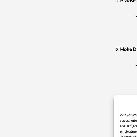
Präzise
Hohe Di
Robust 
Wir verwe
zuzugreife
anzuzeigen
eindeutige
können be