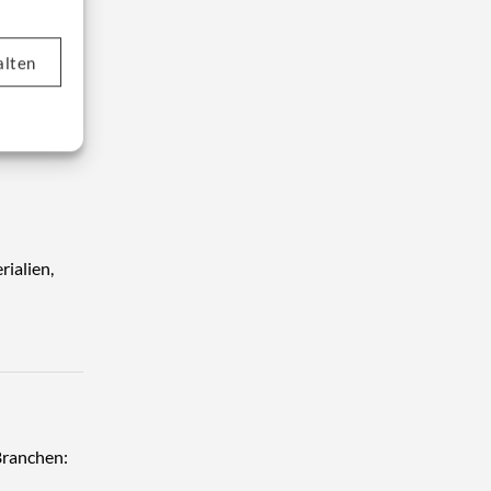
alten
h
ch
rialien,
 Branchen: