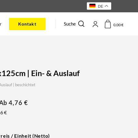
DE
Suche
r
Kontakt
0,00
€
x125cm | Ein- & Auslauf
slauf | beschichtet
 Ab
4,76
€
56
€
reis / Einheit (Netto)