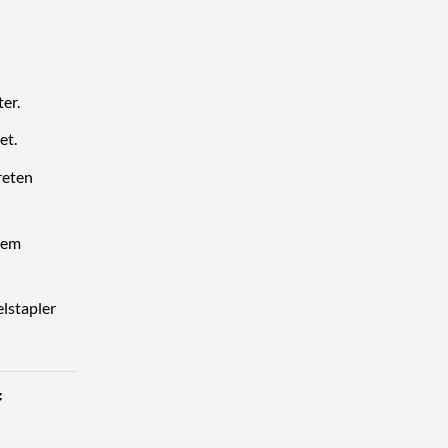
er.
et.
reten
rem
lstapler
f