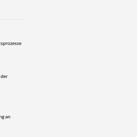
tsprozesse
 der
ng an