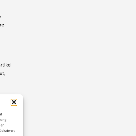
e
re
rtikel
ut,
ichte als
uf
bung
hlaufen
der
ückziehst,