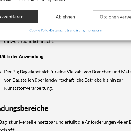
e Wiederverwendbarkeit
Akzeptieren
Ablehnen
Optionen verw
Dank der hochwertigen Verarbeitung kann der Big Bag mehrfac
Cookie Policy
Datenschutzerklärung
Impressum
verwendet werden, was ihn nicht nur wirtschaftlich, sondern au
umweltfreundlich macht.
lität in der Anwendung
Der Big Bag eignet sich für eine Vielzahl von Branchen und Mate
von Baustellen über landwirtschaftliche Betriebe bis hin zur
Kunststoffverarbeitung.
dungsbereiche
Bag ist universell einsetzbar und erfüllt die Anforderungen vieler
schaft