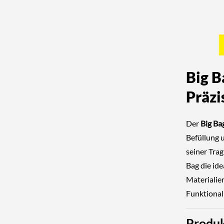
Big B
Präzi
Der
Big Ba
Befüllung u
seiner Tra
Bag die ide
Materialie
Funktionali
Produk