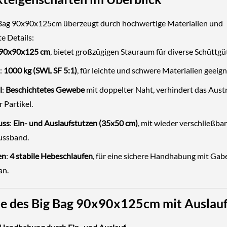
Bag 90x90x125cm überzeugt durch hochwertige Materialien und
e Details:
90x90x125 cm
, bietet großzügigen Stauraum für diverse Schüttgüt
:
1000 kg (SWL SF 5:1)
, für leichte und schwere Materialien geeign
l
:
Beschichtetes Gewebe
mit doppelter Naht, verhindert das Aust
r Partikel.
uss
:
Ein- und Auslaufstutzen (35x50 cm)
, mit wieder verschließba
ussband.
en
:
4 stabile Hebeschlaufen
, für eine sichere Handhabung mit Gabe
an.
le des Big Bag 90x90x125cm mit Auslau