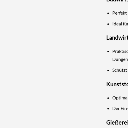
Perfekt 
Ideal f
Landwir
Praktisc
Düngemi
Schützt
Kunstst
Optimal
Der Ein
Gießerei