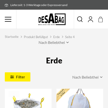
Zum
Lieferzeit: 1-3 Werktage oder Expressversand
Inhalt
springen
Startseite
Produkt Befüllgut
Erde
Seite 4
Erde
Filter
NEU