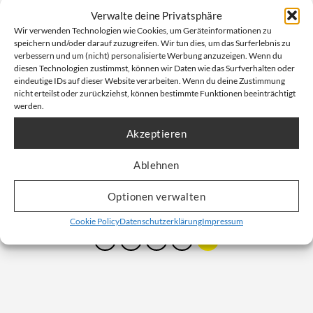
Verwalte deine Privatsphäre
Wir verwenden Technologien wie Cookies, um Geräteinformationen zu
speichern und/oder darauf zuzugreifen. Wir tun dies, um das Surferlebnis zu
verbessern und um (nicht) personalisierte Werbung anzuzeigen. Wenn du
diesen Technologien zustimmst, können wir Daten wie das Surfverhalten oder
Power Sprühkleber
eindeutige IDs auf dieser Website verarbeiten. Wenn du deine Zustimmung
Permanent, Universell einsetzbar,
nicht erteilst oder zurückziehst, können bestimmte Funktionen beeinträchtigt
Variable Sprüheinstellung
werden.
Artikelnummer: 7.7001
Akzeptieren
Unser Nettopreis: Ab
5,83
€
Ablehnen
Bruttopreis, inkl. Mwst:
9,40
€
Optionen verwalten
Nicht vorrätig
Cookie Policy
Datenschutzerklärung
Impressum
1
2
3
4