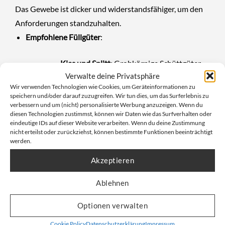
Das Gewebe ist dicker und widerstandsfähiger, um den
Anforderungen standzuhalten.
Empfohlene Füllgüter
:
Kies und Splitt
: Grobkörnige Schüttgüter
Verwalte deine Privatsphäre
mit höherem Gewicht.
Wir verwenden Technologien wie Cookies, um Geräteinformationen zu
Natursteinpflaster
: Schwere, unregelmäßig
speichern und/oder darauf zuzugreifen. Wir tun dies, um das Surferlebnis zu
verbessern und um (nicht) personalisierte Werbung anzuzeigen. Wenn du
geformte Materialien.
diesen Technologien zustimmst, können wir Daten wie das Surfverhalten oder
eindeutige IDs auf dieser Website verarbeiten. Wenn du deine Zustimmung
Große Steine
: Erhöhte Stabilität schützt
nicht erteilst oder zurückziehst, können bestimmte Funktionen beeinträchtigt
werden.
den Big Bag vor Beschädigungen.
Akzeptieren
Vorteile
:
Ablehnen
Höhere Belastbarkeit dank verstärktem
Optionen verwalten
Gewebe.
Cookie Policy
Datenschutzerklärung
Impressum