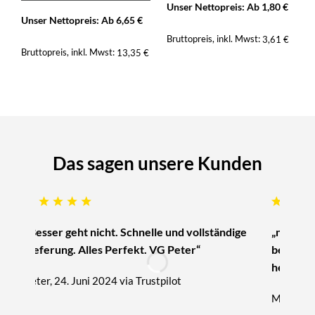
Unser Nettopreis: Ab
1,80
€
Unser Nettopreis: Ab
6,65
€
Bruttopreis, inkl. Mwst:
3,61
€
Bruttopreis, inkl. Mwst:
13,35
€
Das sagen unsere Kunden
„Besser geht nicht. Schnelle und vollständige
„nur zu 
Lieferung. Alles Perfekt. VG Peter“
beratung
hervorra
Peter, 24. Juni 2024 via Trustpilot
Michael, 