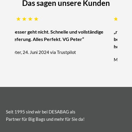
Das sagen unsere Kunden
„Besser geht nicht. Schnelle und vollständige
„nur zu 
Lieferung. Alles Perfekt. VG Peter“
beratung
hervorra
Peter, 24. Juni 2024 via Trustpilot
Michael, 
Seit 1995 sind wir bei DESABAG als
Partner für Big Bags und mehr für Sie da!