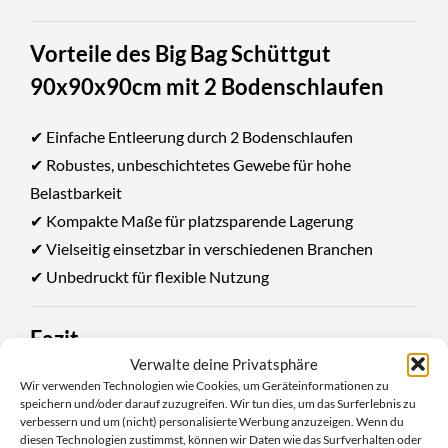
Vorteile des Big Bag Schüttgut
90x90x90cm mit 2 Bodenschlaufen
✔ Einfache Entleerung durch 2 Bodenschlaufen
✔ Robustes, unbeschichtetes Gewebe für hohe
Belastbarkeit
✔ Kompakte Maße für platzsparende Lagerung
✔ Vielseitig einsetzbar in verschiedenen Branchen
✔ Unbedruckt für flexible Nutzung
Fazit
Verwalte deine Privatsphäre
Wir verwenden Technologien wie Cookies, um Geräteinformationen zu
Der Big Bag Schüttgut 90x90x90cm mit 2
speichern und/oder darauf zuzugreifen. Wir tun dies, um das Surferlebnis zu
Bodenschlaufen bietet eine zuverlässige und effiziente
verbessern und um (nicht) personalisierte Werbung anzuzeigen. Wenn du
diesen Technologien zustimmst, können wir Daten wie das Surfverhalten oder
Lösung für den Transport und die Lagerung von