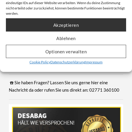
eindeutige IDs auf dieser Website verarbeiten. Wenn du deine Zustimmung
Schüttgütern. Seine robuste Bauweise und die
nicht erteilst oder zurückziehst, können bestimmte Funktionen beeinträchtigt
werden.
praktischen Bodenschlaufen ermöglichen eine einfache
Handhabung und kontrollierte Entleerung, was ihn zu
Akzeptieren
einem unverzichtbaren Helfer in Bau, Landwirtschaft
Ablehnen
und Entsorgung macht.
Optionen verwalten
➡ Jetzt Big Bag Schüttgut 90x90x90cm online bestellen
Cookie Policy
Datenschutzerklärung
Impressum
bei DESABAG
☎️ Sie haben Fragen? Lassen Sie uns gerne
hier eine
Nachricht da
oder rufen Sie uns direkt an: 02771 360100