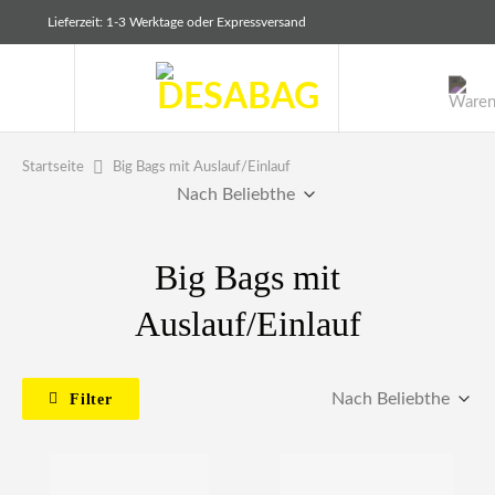
Zum
Lieferzeit: 1-3 Werktage oder Expressversand
Inhalt
springen
Big Bags mit Auslauf/Einlauf
Startseite
Big Bags mit
Auslauf/Einlauf
Filter