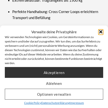
Extrem belastbar:
Tragfähigkeit bis
1500 kg
Perfekte Handhabung:
Cross Corner Loops erleichtern
Transport und Befüllung
Einfache Befüllung & Entleerung:
Ein- und Auslauf
Verwalte deine Privatsphäre
erleichtern das Hantieren mit Schüttgütern
Wir verwenden Technologien wie Cookies, um Geräteinformationen zu
speichern und/oder darauf zuzugreifen. Wir tun dies, um das Surferlebnis zu
Platzsparend:
Kompakte Maße bei hoher
verbessern und um (nicht) personalisierte Werbung anzuzeigen. Wenn du
diesen Technologien zustimmst, können wir Daten wie das Surfverhalten oder
Aufnahmekapazität
eindeutige IDs auf dieser Website verarbeiten. Wenn du deine Zustimmung
nicht erteilst oder zurückziehst, können bestimmte Funktionen beeinträchtigt
Vielseitig einsetzbar:
Baugewerbe, Industrie,
werden.
Landwirtschaft
Akzeptieren
Jetzt auf Qualität setzen – Big
Ablehnen
Bags direkt bei DESABAG
Optionen verwalten
bestellen
Cookie Policy
Datenschutzerklärung
Impressum