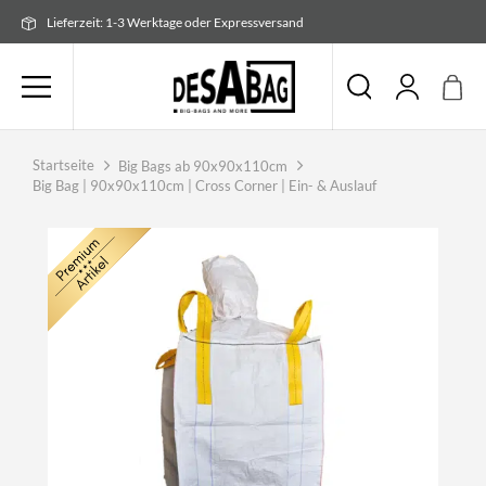
Zum
Lieferzeit: 1-3 Werktage oder Expressversand
Inhalt
springen
Startseite
Big Bags ab 90x90x110cm
Big Bag | 90x90x110cm | Cross Corner | Ein- & Auslauf