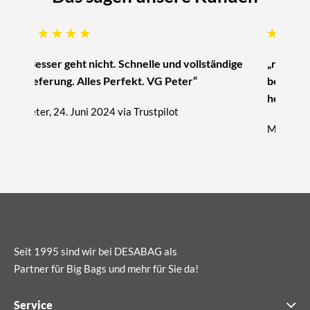
„Besser geht nicht. Schnelle und vollständige
„nur zu 
Lieferung. Alles Perfekt. VG Peter“
beratung
hervorra
Peter, 24. Juni 2024 via Trustpilot
Michael, 
Seit 1995 sind wir bei DESABAG als
Partner für Big Bags und mehr für Sie da!
Service