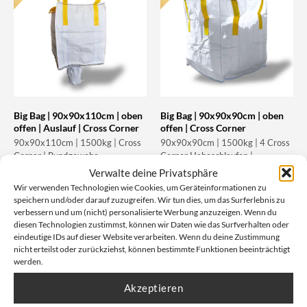
Big Bag | 90x90x110cm | oben
Big Bag | 90x90x90cm | oben
offen | Auslauf | Cross Corner
offen | Cross Corner
90x90x110cm | 1500kg | Cross
90x90x90cm | 1500kg | 4 Cross
Corner | Rundgewebe
Corner Hebeschlaufen |
Artikelnummer: 1.8033
Rundgewebe
Verwalte deine Privatsphäre
Artikelnummer: 1.8031
Wir verwenden Technologien wie Cookies, um Geräteinformationen zu
speichern und/oder darauf zuzugreifen. Wir tun dies, um das Surferlebnis zu
Unser Nettopreis: Ab
4,26
€
verbessern und um (nicht) personalisierte Werbung anzuzeigen. Wenn du
Unser Nettopreis: Ab
4,39
€
diesen Technologien zustimmst, können wir Daten wie das Surfverhalten oder
Bruttopreis, inkl. Mwst:
8,56
€
eindeutige IDs auf dieser Website verarbeiten. Wenn du deine Zustimmung
Bruttopreis, inkl. Mwst:
8,82
€
Nicht vorrätig
nicht erteilst oder zurückziehst, können bestimmte Funktionen beeinträchtigt
werden.
Akzeptieren