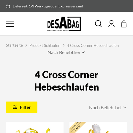
Zum
Lieferzeit: 1-3 Werktage oder Expressversand
Inhalt
springen
Startseite
Produkt Schlaufen
4 Cross Corner Hebeschlaufen
4 Cross Corner
Hebeschlaufen
Filter