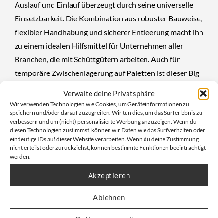
Auslauf und Einlauf überzeugt durch seine universelle
Einsetzbarkeit. Die Kombination aus robuster Bauweise,
flexibler Handhabung und sicherer Entleerung macht ihn
zu einem idealen Hilfsmittel für Unternehmen aller
Branchen, die mit Schüttgütern arbeiten. Auch für
temporäre Zwischenlagerung auf Paletten ist dieser Big
Bag hervorragend geeignet.
Verwalte deine Privatsphäre
Wir verwenden Technologien wie Cookies, um Geräteinformationen zu
speichern und/oder darauf zuzugreifen. Wir tun dies, um das Surferlebnis zu
Robuste Hebeschlaufen für einfaches
verbessern und um (nicht) personalisierte Werbung anzuzeigen. Wenn du
Handling
diesen Technologien zustimmst, können wir Daten wie das Surfverhalten oder
eindeutige IDs auf dieser Website verarbeiten. Wenn du deine Zustimmung
nicht erteilst oder zurückziehst, können bestimmte Funktionen beeinträchtigt
Ausgestattet mit
vier stabilen Hebeschlaufen
lässt sich
werden.
der Big Bag 90x90x110cm 1500kg Auslauf und Einlauf
Akzeptieren
problemlos mit Gabelstapler oder Kran transportieren.
Ablehnen
Die Schlaufen sind so angebracht, dass ein gleichmäßiges
Heben möglich ist – auch bei maximaler Beladung.