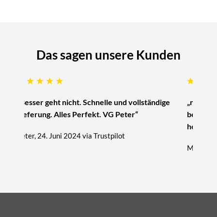
Das sagen unsere Kunden
„Besser geht nicht. Schnelle und vollständige
„nur zu 
Lieferung. Alles Perfekt. VG Peter“
beratung
hervorra
Peter, 24. Juni 2024 via Trustpilot
Michael, 