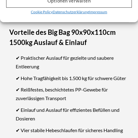
Optionen verwalten
Alternativ kann der Big Bag auf einer Palette befüllt und
Cookie Policy
Datenschutzerklärung
Impressum
anschließend sicher bewegt werden.
Vorteile des Big Bag 90x90x110cm
1500kg Auslauf & Einlauf
✔ Praktischer Auslauf für gezielte und saubere
Entleerung
✔ Hohe Tragfähigkeit bis 1.500 kg für schwere Güter
✔ Reißfestes, beschichtetes PP-Gewebe für
zuverlässigen Transport
✔ Einlauf und Auslauf für effizientes Befüllen und
Dosieren
✔ Vier stabile Hebeschlaufen für sicheres Handling