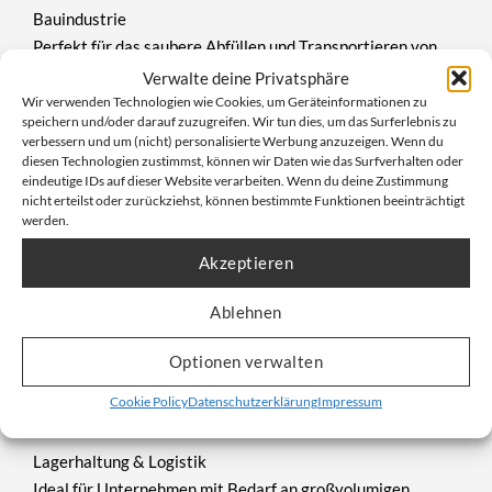
Bauindustrie
Perfekt für das saubere Abfüllen und Transportieren von
Sand, Zuschlagstoffen oder Trockenmörtel auf der
Verwalte deine Privatsphäre
Baustelle.
Wir verwenden Technologien wie Cookies, um Geräteinformationen zu
speichern und/oder darauf zuzugreifen. Wir tun dies, um das Surferlebnis zu
verbessern und um (nicht) personalisierte Werbung anzuzeigen. Wenn du
Landwirtschaft & Agrarlogistik
diesen Technologien zustimmst, können wir Daten wie das Surfverhalten oder
Düngemittel, Saatgut oder Futter können sicher eingefüllt,
eindeutige IDs auf dieser Website verarbeiten. Wenn du deine Zustimmung
nicht erteilst oder zurückziehst, können bestimmte Funktionen beeinträchtigt
gelagert und dosiert entnommen werden.
werden.
Kunststoffverarbeitung
Akzeptieren
Transport von Granulaten und Kunststoffrohstoffen
zwischen Verarbeitungsschritten.
Ablehnen
Recycling und Entsorgung
Optionen verwalten
Verwendung als Sammelbehälter für sortenreines,
Cookie Policy
Datenschutzerklärung
Impressum
rieselfähiges Material mit Entleerung über den Auslauf.
Lagerhaltung & Logistik
Ideal für Unternehmen mit Bedarf an großvolumigen,