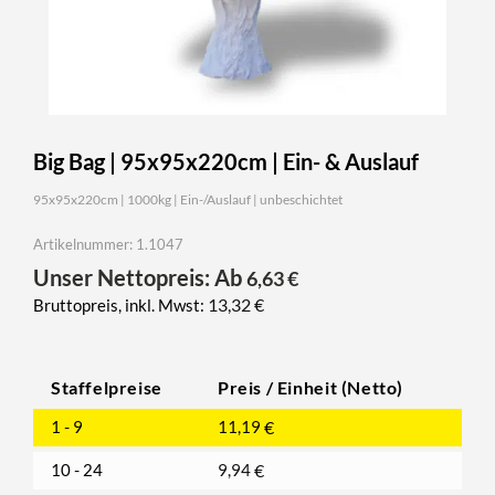
Big Bag | 95x95x220cm | Ein- & Auslauf
95x95x220cm | 1000kg | Ein-/Auslauf | unbeschichtet
Artikelnummer: 1.1047
Unser Nettopreis: Ab
6,63
€
13,32
€
Bruttopreis, inkl. Mwst:
Staffelpreise
Preis / Einheit (Netto)
1 - 9
11,19
€
10 - 24
9,94
€