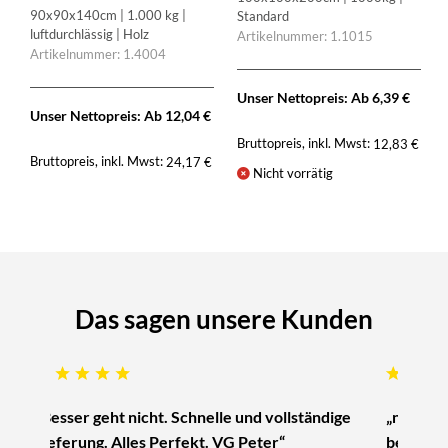
90x90x140cm | 1.000 kg |
Standard
luftdurchlässig | Holz
Artikelnummer: 1.1015
Artikelnummer: 1.4004
Unser Nettopreis: Ab
6,39
€
Unser Nettopreis: Ab
12,04
€
Bruttopreis, inkl. Mwst:
12,83
€
Bruttopreis, inkl. Mwst:
24,17
€
Nicht vorrätig
Das sagen unsere Kunden
„Besser geht nicht. Schnelle und vollständige
„nur zu 
Lieferung. Alles Perfekt. VG Peter“
beratung