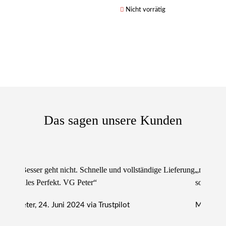
Nicht vorrätig
Das sagen unsere Kunden
„Besser geht nicht. Schnelle und vollständige Lieferung.
„nur zu e
Alles Perfekt. VG Peter“
sowie lie
Peter, 24. Juni 2024 via Trustpilot
Michael, 