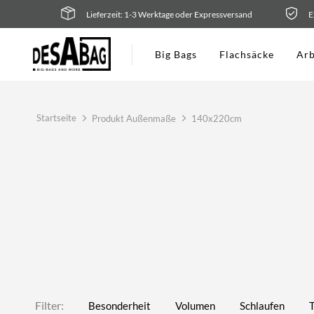
Zum
Lieferzeit: 1-3 Werktage oder Expressversand
E
Inhalt
springen
Big Bags
Flachsäcke
Arb
Startseite
Produkt Außenmaße
140x220cm
Filter:
Besonderheit
Volumen
Schlaufen