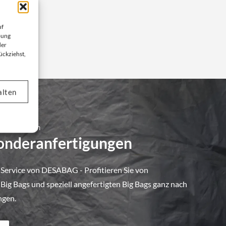
uf
bung
der
ückziehst,
alten
 Unternehmen
Sonderanfertigungen
 Service von DESABAG - Profitieren Sie von
ig Bags und speziell angefertigten Big Bags ganz nach
ngen.