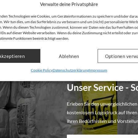
Verwalte deine Privatsphäre
topreis: Ab
2,32
€
Unser Nettopreis: Ab
2,21
€
nkl. Mwst:
4,07
€
Bruttopreis, inkl. Mwst:
3,87
€
nden Technologien wie Cookies, um Geräteinformationen zu speichern und/oder dara
n. Wir tun dies, um das Surferlebnis zu verbessern und um (nicht) personalisierte Wer
. Wenn du diesen Technologien zustimmst, können wir Daten wie das Surfverhalten o
 IDs auf dieser Website verarbeiten. Wenn du deine Zustimmung nicht erteilst oder zur
stimmte Funktionen beeinträchtigt werden.
Akzeptieren
Ablehnen
Optionen verw
Cookie Policy
Datenschutzerklärung
Impressum
Ganz individuelle Big Bags für ihr
Unser Service - 
Erleben Sie den unvergleichlichen
kostenlosem Logodruck auf Ihren B
ihren Bedürfnissen und Vorstellu