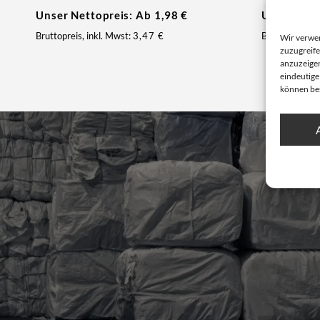
Unser Nettopreis: Ab
1,98
€
Unser Net
Bruttopreis, inkl. Mwst:
3,47
€
Bruttopreis, i
Wir verwe
zuzugreife
anzuzeigen
eindeutige
können be