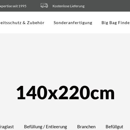
xpertise seit 1995
Kostenlose Lieferung
eitsschutz & Zubehör
Sonderanfertigung
Big Bag Finde
140x220cm
Traglast
Befüllung / Entleerung
Branchen
Befüllgut