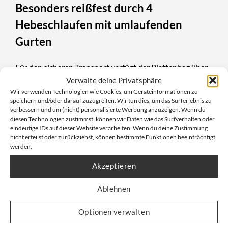
Besonders reißfest durch 4
Hebeschlaufen mit umlaufenden
Gurten
Für den sicheren Transport verfügt der Plattenbag über
Verwalte deine Privatsphäre
vier robuste Hebeschlaufen
, die an zwei
umlaufenden
Wir verwenden Technologien wie Cookies, um Geräteinformationen zu
Gurtbändern
befestigt sind. Diese Konstruktionsweise
speichern und/oder darauf zuzugreifen. Wir tun dies, um das Surferlebnis zu
verbessert die Lastverteilung und erhöht die
verbessern und um (nicht) personalisierte Werbung anzuzeigen. Wenn du
diesen Technologien zustimmst, können wir Daten wie das Surfverhalten oder
Reißfestigkeit im Vergleich zu herkömmlichen Big Bags
eindeutige IDs auf dieser Website verarbeiten. Wenn du deine Zustimmung
nicht erteilst oder zurückziehst, können bestimmte Funktionen beeinträchtigt
deutlich. Das bedeutet: mehr Sicherheit für Personal und
werden.
Material – auch bei widrigen Bedingungen auf der
Akzeptieren
Baustelle oder beim Heben mit Maschinen.
Ablehnen
Warndruck & TRGS 519-konform
Optionen verwalten
Der Plattenbag Asbest Standard 260x125x30cm Zipper