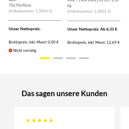
KMF | 140x140x150 cm | 250
70x70x90cm
kg
Artikelnummer: 1.3006-Q
Artikelnummer: 1.3002-D
Unser Nettopreis:
Unser Nettopreis: Ab
6,31
€
Bruttopreis, inkl. Mwst:
0,00
€
Bruttopreis, inkl. Mwst:
12,69
€
€
Nicht vorrätig
Das sagen unsere Kunden