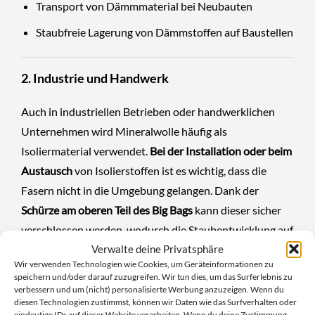
Transport von Dämmmaterial bei Neubauten
Staubfreie Lagerung von Dämmstoffen auf Baustellen
2. Industrie und Handwerk
Auch in industriellen Betrieben oder handwerklichen
Unternehmen wird Mineralwolle häufig als
Isoliermaterial verwendet.
Bei der Installation oder beim
Austausch
von Isolierstoffen ist es wichtig, dass die
Fasern nicht in die Umgebung gelangen. Dank der
Schürze am oberen Teil des Big Bags
kann dieser sicher
verschlossen werden, wodurch die Staubentwicklung auf
Verwalte deine Privatsphäre
ein Minimum reduziert wird.
Wir verwenden Technologien wie Cookies, um Geräteinformationen zu
speichern und/oder darauf zuzugreifen. Wir tun dies, um das Surferlebnis zu
3. Entsorgungsunternehmen und Recyclinghöfe
verbessern und um (nicht) personalisierte Werbung anzuzeigen. Wenn du
diesen Technologien zustimmst, können wir Daten wie das Surfverhalten oder
eindeutige IDs auf dieser Website verarbeiten. Wenn du deine Zustimmung