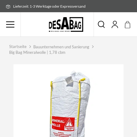
Zum
Lieferzeit: 1-3 Werktage oder Expressversand
Inhalt
springen
Startseite
Bauunternehmen und Sanierung
Big Bag Mineralwolle | 1,78 cbm