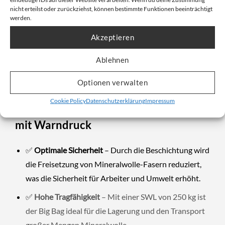
Da die Entsorgung von Mineralwolle gesetzlich geregelt
nicht erteilst oder zurückziehst, können bestimmte Funktionen beeinträchtigt
werden.
ist, spielt dieser Big Bag eine zentrale Rolle in
Entsorgungsunternehmen und auf Recyclinghöfen. Der
Akzeptieren
aufgedruckte Warndruck
informiert direkt über den
Ablehnen
speziellen Entsorgungsbedarf und erleichtert die
Einhaltung der Vorschriften.
Optionen verwalten
Cookie Policy
Datenschutzerklärung
Impressum
Vorteile des Big Bags 90x90x220 cm
mit Warndruck
✅
Optimale Sicherheit
– Durch die Beschichtung wird
die Freisetzung von Mineralwolle-Fasern reduziert,
was die Sicherheit für Arbeiter und Umwelt erhöht.
✅
Hohe Tragfähigkeit
– Mit einer SWL von 250 kg ist
der Big Bag ideal für die Lagerung und den Transport
großer Mengen Mineralwolle.