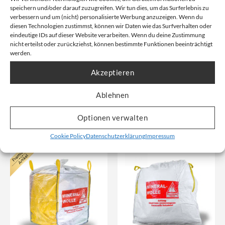
speichern und/oder darauf zuzugreifen. Wir tun dies, um das Surferlebnis zu
verbessern und um (nicht) personalisierte Werbung anzuzeigen. Wenn du
diesen Technologien zustimmst, können wir Daten wie das Surfverhalten oder
eindeutige IDs auf dieser Website verarbeiten. Wenn du deine Zustimmung
Big Bag Mineralwolle | 1,78
Transparenter Big Bag
nicht erteilst oder zurückziehst, können bestimmte Funktionen beeinträchtigt
cbm
Mineralwolle 3XL | 2,37 cbm
werden.
KMF | 90x90x220 cm | 250 kg
KMF | 135x135x130 cm | 250
Artikelnummer: 1.3013
kg
Akzeptieren
Artikelnummer: 1.3001-D
Ablehnen
Unser Nettopreis: Ab
5,94
€
Unser Nettopreis: Ab
6,41
€
Bruttopreis, inkl. Mwst:
11,94
€
Optionen verwalten
Bruttopreis, inkl. Mwst:
12,86
€
Nicht vorrätig
Cookie Policy
Datenschutzerklärung
Impressum
NEU