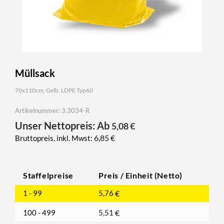
Müllsack
70x110cm, Gelb, LDPE Typ60
Artikelnummer: 3.3034-R
Unser Nettopreis: Ab
5,08
€
6,85
€
Bruttopreis, inkl. Mwst:
Staffelpreise
Preis / Einheit (Netto)
1 - 99
5,76
€
100 - 499
5,51
€