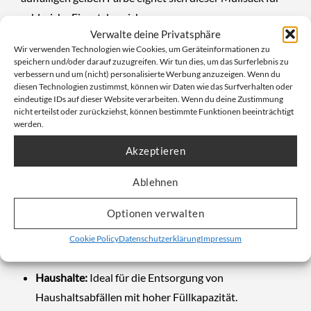
zahlreiche Einsatzbereiche:
Verwalte deine Privatsphäre
Industrie & Gewerbe:
Perfekt zur Entsorgung von
Wir verwenden Technologien wie Cookies, um Geräteinformationen zu
Produktionsabfällen, Verpackungsmaterialien und
speichern und/oder darauf zuzugreifen. Wir tun dies, um das Surferlebnis zu
verbessern und um (nicht) personalisierte Werbung anzuzeigen. Wenn du
anderen Betriebsabfällen.
diesen Technologien zustimmst, können wir Daten wie das Surfverhalten oder
eindeutige IDs auf dieser Website verarbeiten. Wenn du deine Zustimmung
Gastronomie & Lebensmittelindustrie:
Hygienische
nicht erteilst oder zurückziehst, können bestimmte Funktionen beeinträchtigt
Entsorgung von organischen Abfällen oder
werden.
Verpackungsresten.
Akzeptieren
Krankenhäuser & Pflegeeinrichtungen:
Ablehnen
Kennzeichnung und sichere Entsorgung
medizinischer Abfälle.
Optionen verwalten
Veranstaltungen & Events:
Für eine effiziente
Cookie Policy
Datenschutzerklärung
Impressum
Müllbeseitigung bei Events, Konzerten und Festivals.
Haushalte:
Ideal für die Entsorgung von
Haushaltsabfällen mit hoher Füllkapazität.