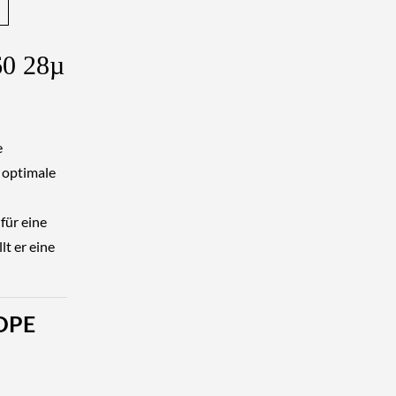
60
28µ
e
 optimale
für eine
lt er eine
LDPE