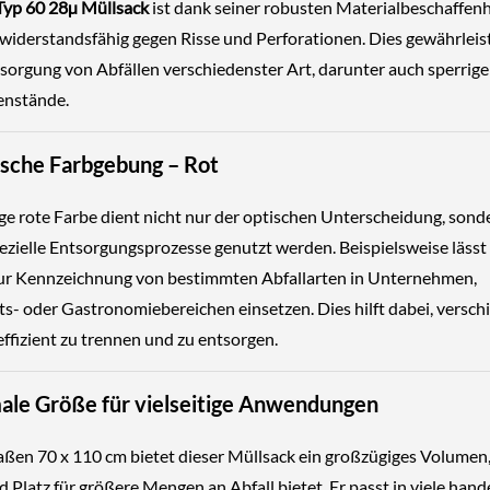
Typ 60
28µ
Müllsack
ist dank seiner robusten Materialbeschaffenh
widerstandsfähig gegen Risse und Perforationen. Dies gewährleist
tsorgung von Abfällen verschiedenster Art, darunter auch sperrige
enstände.
ische Farbgebung – Rot
ige rote Farbe dient nicht nur der optischen Unterscheidung, son
ezielle Entsorgungsprozesse genutzt werden. Beispielsweise lässt 
ur Kennzeichnung von bestimmten Abfallarten in Unternehmen,
s- oder Gastronomiebereichen einsetzen. Dies hilft dabei, versch
ffizient zu trennen und zu entsorgen.
ale Größe für vielseitige Anwendungen
ßen 70 x 110 cm bietet dieser Müllsack ein großzügiges Volumen,
 Platz für größere Mengen an Abfall bietet. Er passt in viele hand