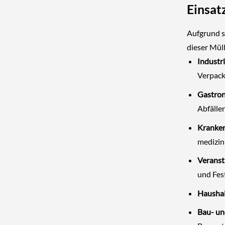
Einsat
Aufgrund s
dieser Müll
Industr
Verpack
Gastron
Abfälle
Kranken
medizini
Veranst
und Fest
Haushal
Bau- un