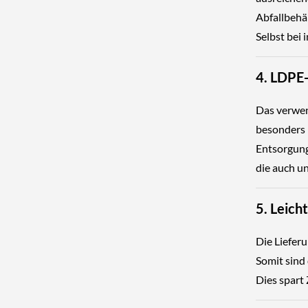
Abfallbehäl
Selbst bei 
4. LDPE-
Das verwend
besonders 
Entsorgung.
die auch u
5. Leich
Die Lieferu
Somit sind
Dies spart