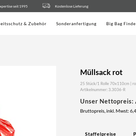
xpertise seit 1995
Kostenlose Lieferung
eitsschutz & Zubehör
Sonderanfertigung
Big Bag Finde
Müllsack rot
25 Stück/1 Rolle 70x110cm | ro
Artikelnummer: 3.3036-R
Unser Nettopreis:
Bruttopreis, inkl. Mwst:
6,
Staffelpreise
P