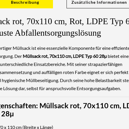
Beschreibung
Zusätzliche Informationen
ack rot, 70x110 cm, Rot, LDPE Typ 
uste Abfallentsorgungslösung
tiger Müllsack ist eine essenzielle Komponente für eine effizient
orgung. Der
Müllsack rot, 70x110 cm, LDPE Typ 60
28µ
bietet eine
unterschiedliche Einsatzbereiche. Mit seiner strapazierfähigen
sammensetzung und auffälligen roten Farbe eignet er sich perfekt 
 hygienische Müllbeseitigung. Durch seine hohe Belastbarkeit stel
ge Lösung dar, selbst für anspruchsvolle Entsorgungsaufgaben.
genschaften: Müllsack rot, 70x110 cm, 
0
28µ
0 x 110 cm (Breite x Länge)