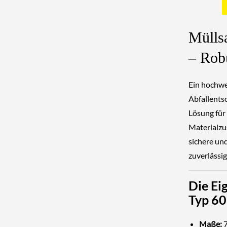
Mülls
– Rob
Ein hochwer
Abfallents
Lösung für 
Materialzu
sichere und
zuverlässi
Die Ei
Typ 6
Maße:
7