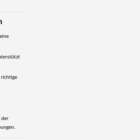
n
seine
nterstützt
richtige
 der
bungen.