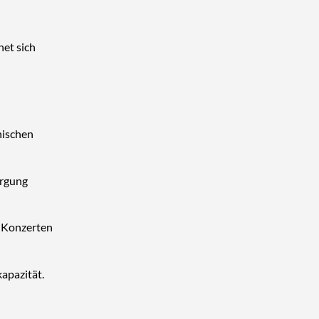
net sich
nischen
orgung
, Konzerten
apazität.