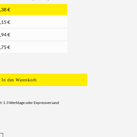
,38
€
,15
€
,94
€
,75
€
In den Warenkorb
it: 1-3 Werktage oder Expressversand