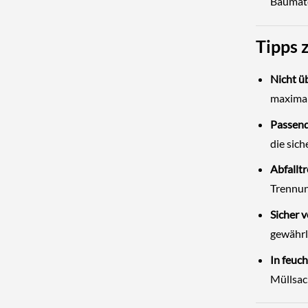
Baumate
Tipps 
Nicht üb
maximal
Passend
die sic
Abfallt
Trennun
Sicher v
gewährl
In feuc
Müllsac