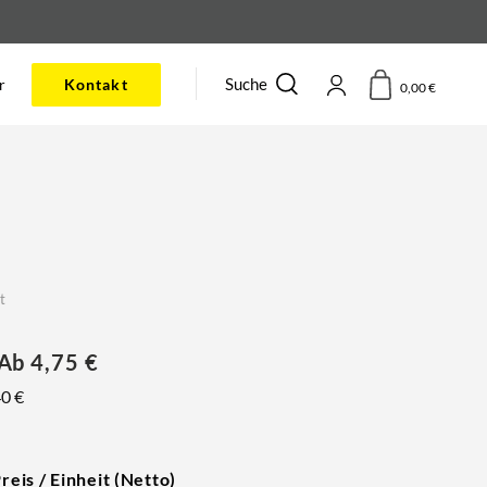
Suche
r
Kontakt
0,00
€
t
 Ab
4,75
€
40
€
reis / Einheit (Netto)