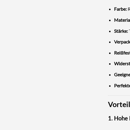
Farbe:
R
Materia
Stärke:
T
Verpack
Reißfest
Widerst
Geeigne
Perfekt
Vortei
1. Hohe 