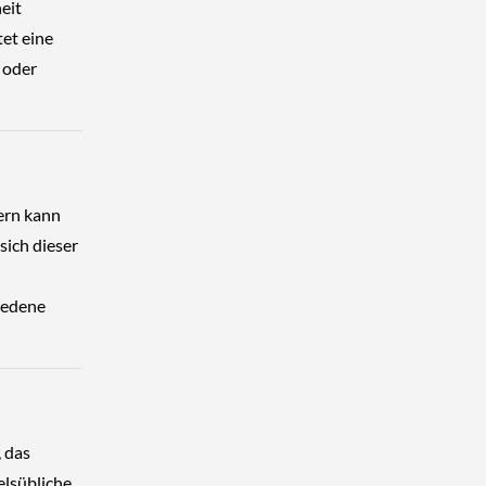
eit
et eine
 oder
dern kann
sich dieser
iedene
 das
elsübliche