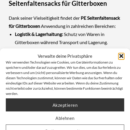
Seitenfaltensacks für Gitterboxen
Dank seiner Vielseitigkeit findet der
PE Seitenfaltensack
für Gitterboxen
Anwendung in zahlreichen Bereichen:
Logistik & Lagerhaltung:
Schutz von Waren in
Gitterboxen während Transport und Lagerung.
Automobilindustrie:
Sichere Aufbewahrung von
Verwalte deine Privatsphäre
Kleinteilen und sensiblen Bauteilen.
Wir verwenden Technologien wie Cookies, um Geräteinformationen zu
speichern und/oder darauf zuzugreifen. Wir tun dies, um das Surferlebnis zu
Lebensmittelbranche:
Hygienische Verpackung für
verbessern und um (nicht) personalisierte Werbung anzuzeigen. Wenn du
diesen Technologien zustimmst, können wir Daten wie das Surfverhalten oder
Lebensmittel und Zutaten.
eindeutige IDs auf dieser Website verarbeiten. Wenn du deine Zustimmung
nicht erteilst oder zurückziehst, können bestimmte Funktionen beeinträchtigt
Pharmazeutische Industrie:
Schutz empfindlicher
werden.
Medikamente und medizinischer Produkte.
Akzeptieren
Elektroindustrie:
Verhinderung von
Ablehnen
Staubablagerungen auf empfindlichen elektronischen
Bauteilen.