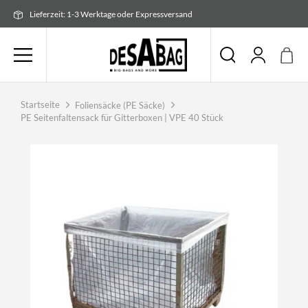
Zum
Lieferzeit: 1-3 Werktage oder Expressversand
Inhalt
springen
Startseite
Foliensäcke (PE Säcke)
PE Seitenfaltensack für Gitterboxen | VPE 40 Stück