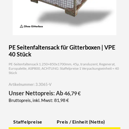
PE Seitenfaltensack für Gitterboxen | VPE
40 Stück
PE-Seitenfaltensack 1.250+850x1700mm, 45µ, transluzent, Regenerat,
Europalette, ASP800, ACHTUNG: Staffelpreise 1 Verpackungseinheit = 40
Stück
Artikelnummer: 3.3065-V
Unser Nettopreis: Ab
46,79
€
81,98
€
Bruttopreis, inkl. Mwst:
Staffelpreise
Preis / Einheit (Netto)