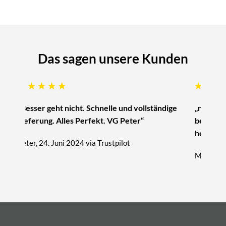
Das sagen unsere Kunden
„Besser geht nicht. Schnelle und vollständige
„nur zu 
Lieferung. Alles Perfekt. VG Peter“
beratung
hervorra
Peter, 24. Juni 2024 via Trustpilot
Michael, 