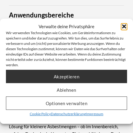
Anwendungsbereiche
Verwalte deine Privatsphäre
Rückbau und Sanierung asbesthaltiger Bauteile
Wir verwenden Technologien wie Cookies, um Geräteinformationen zu
speichern und/oder darauf zuzugreifen. Wir tun dies, um das Surferlebnis zu
Dachsanierung von Kunstschieferplatten
verbessern und um (nicht) personalisierte Werbung anzuzeigen. Wenn du
diesen Technologien zustimmst, können wir Daten wie das Surfverhalten oder
Entkernung von Gebäuden und Altbauten
eindeutige IDs auf dieser Website verarbeiten. Wenn du deine Zustimmung
nicht erteilst oder zurückziehst, können bestimmte Funktionen beeinträchtigt
Verpackung von beschädigten Isoliermaterialien
werden.
Innenräume mit engen Zugängen
Akzeptieren
Ablehnen
Fazit: Kompakt, sicher und ideal für
Optionen verwalten
enge Baustellen
Cookie Policy
Datenschutzerklärung
Impressum
Der
Mini Big Bag Asbest 70x70x90cm
ist die optimale
Lösung für kleinere Asbestmengen – ob im Innenbereich,