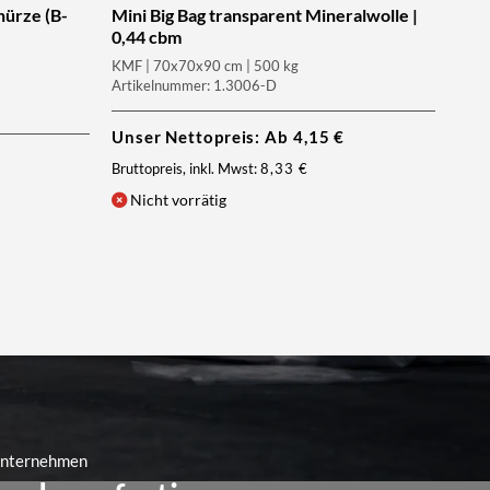
hürze (B-
Mini Big Bag transparent Mineralwolle |
0,44 cbm
KMF | 70x70x90 cm | 500 kg
Artikelnummer: 1.3006-D
Unser Nettopreis: Ab
4,15
€
Bruttopreis, inkl. Mwst:
8,33
€
Nicht vorrätig
 Unternehmen