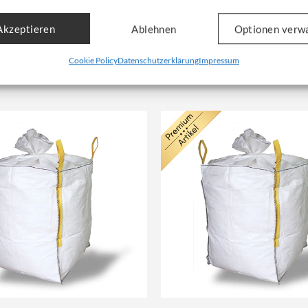
 2000kg | unbeschichtet
KMF | 320x140x120 cm | 1500 kg
r: 1.1001
Artikelnummer: 1.2020
Akzeptieren
Ablehnen
Optionen verw
topreis: Ab
4,80
€
Unser Nettopreis: Ab
11,80
Cookie Policy
Datenschutzerklärung
Impressum
nkl. Mwst:
9,63
€
Bruttopreis, inkl. Mwst:
23,69
€
NEU