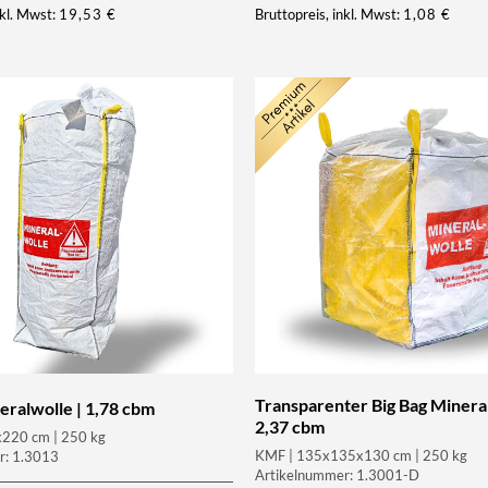
nkl. Mwst:
19,53
€
Bruttopreis, inkl. Mwst:
1,08
€
Transparenter Big Bag Mineral
eralwolle | 1,78 cbm
2,37 cbm
220 cm | 250 kg
KMF | 135x135x130 cm | 250 kg
r: 1.3013
Artikelnummer: 1.3001-D