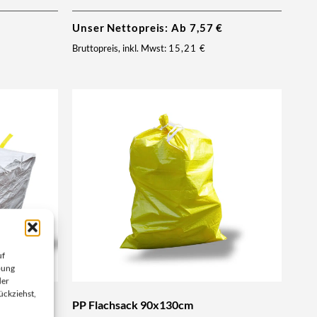
Unser Nettopreis: Ab
7,57
€
Bruttopreis, inkl. Mwst:
15,21
€
uf
bung
der
ückziehst,
7 cbm
PP Flachsack 90x130cm