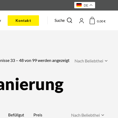
DE
Suche
r
Kontakt
0,00
€
Nach
nisse 33 – 48 von 99 werden angezeigt
Beliebtheit
sortiert
anierung
Befüllgut
Preis