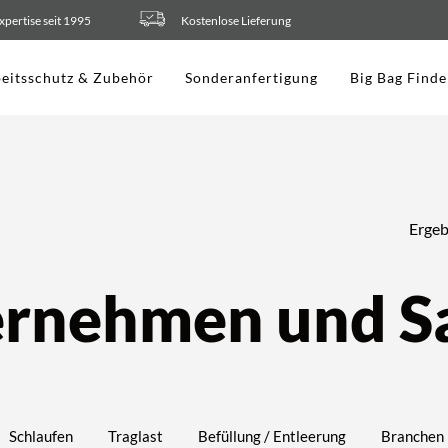
xpertise seit 1995
Kostenlose Lieferung
eitsschutz & Zubehör
Sonderanfertigung
Big Bag Finde
Ergeb
rnehmen und S
Schlaufen
Traglast
Befüllung / Entleerung
Branchen