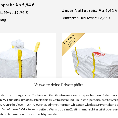
topreis: Ab
5,94
€
Unser Nettopreis: Ab
6,41
€
nkl. Mwst:
11,94
€
Bruttopreis, inkl. Mwst:
12,86
€
ätig
Verwalte deine Privatsphäre
nden Technologien wie Cookies, um Geräteinformationen zu speichern und/oder dara
n. Wir tun dies, um das Surferlebnis zu verbessern und um (nicht) personalisierte Wer
. Wenn du diesen Technologien zustimmst, können wir Daten wie das Surfverhalten o
 IDs auf dieser Website verarbeiten. Wenn du deine Zustimmung nicht erteilst oder zur
70x75x80cm | Schürze
Plattenbag Mineralwolle | 5,3
stimmte Funktionen beeinträchtigt werden.