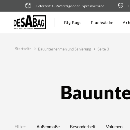
Zum
Lieferzeit: 1-3 Werktage oder Expressversand
E
Inhalt
springen
Big Bags
Flachsäcke
Arb
Startseite
Bauunternehmen und Sanierung
Seite 3
Bauunte
Filter:
Außenmaße
Besonderheit
Volumen