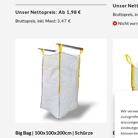
Unser Net
Unser Nettopreis: Ab
1,98
€
Bruttopreis, i
Bruttopreis, inkl. Mwst:
3,47
€
Nicht vorr
Wir verwe
zuzugreife
anzuzeigen
eindeutige
Big Bag | 100x100x200cm | Schürze
Big Bag | 
können be