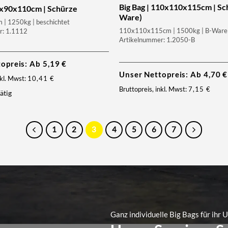
Big Bag | 110x110x115cm | Sc
90x90x110cm | Schürze
Ware)
| 1250kg | beschichtet
110x110x115cm | 1500kg | B-Ware
r: 1.1112
Artikelnummer: 1.2050-B
topreis: Ab
5,19
€
Unser Nettopreis: Ab
4,70
€
nkl. Mwst:
10,41
€
Bruttopreis, inkl. Mwst:
7,15
€
ätig
1
2
3
4
5
6
7
Ganz individuelle Big Bags für ihr