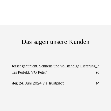
Das sagen unsere Kunden
„Besser geht nicht. Schnelle und vollständige Lieferung.
„nur zu e
Alles Perfekt. VG Peter“
sowie lie
Peter, 24. Juni 2024 via Trustpilot
Michael, 