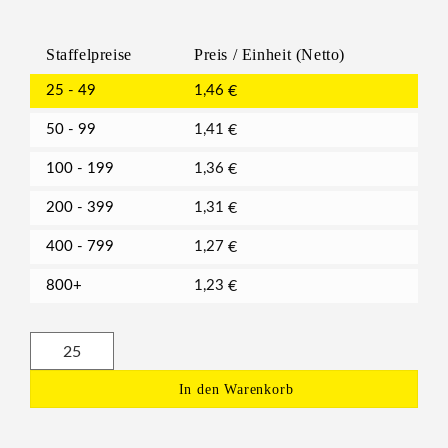
Staffelpreise
Preis / Einheit (Netto)
25 - 49
1,46
€
50 - 99
1,41
€
100 - 199
1,36
€
200 - 399
1,31
€
400 - 799
1,27
€
800+
1,23
€
In den Warenkorb