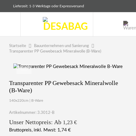
Zum
Lieferzeit: 1-3 Werktage oder Expressversand
Inhalt
springen
Bauunternehmen und Sanierung
Startseite
Transparenter PP Gewebesack Mineralwolle (B-Ware)
NEU
Transparenter PP Gewebesack Mineralwolle
(B-Ware)
140x220cm | B-Ware
Artikelnummer: 3.3012-B
Unser Nettopreis: Ab
1,23
€
1,74
€
Bruttopreis, inkl. Mwst: