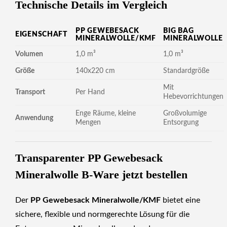
Technische Details im Vergleich
PP GEWEBESACK
BIG BAG
EIGENSCHAFT
MINERALWOLLE/KMF
MINERALWOLLE
Volumen
1,0 m³
1,0 m³
Größe
140x220 cm
Standardgröße
Mit
Transport
Per Hand
Hebevorrichtungen
Enge Räume, kleine
Großvolumige
Anwendung
Mengen
Entsorgung
Transparenter PP Gewebesack
Mineralwolle B-Ware jetzt bestellen
Der
PP Gewebesack Mineralwolle/KMF
bietet eine
sichere, flexible und normgerechte Lösung für die