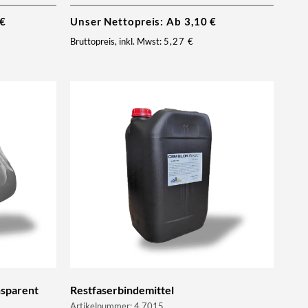
€
Unser Nettopreis: Ab
3,10
€
Bruttopreis, inkl. Mwst:
5,27
€
nsparent
Restfaserbindemittel
Artikelnummer: 4.7015