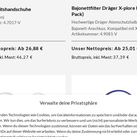
Bajonettfilter Dräger X-plore 
itshandschuhe
Pack)
en)
Hochwertige Dräger Atemschutzhal
r: 4.7017-V
Bajonett-Anschluss. Kompatibel mit X
Artikelnummer: 4.9081-V
topreis: Ab
26,88
€
Unser Nettopreis: Ab
25,01
nkl. Mwst:
46,27
€
Bruttopreis, inkl. Mwst:
37,39
€
Verwalte deine Privatsphäre
nden Technologien wie Cookies, um Geräteinformationen zu speichern und/oder dara
n. Wir tun dies, um das Surferlebnis zu verbessern und um (nicht) personalisierte Wer
. Wenn du diesen Technologien zustimmst, können wir Daten wie das Surfverhalten o
 IDs auf dieser Website verarbeiten. Wenn du deine Zustimmung nicht erteilst oder zur
stimmte Funktionen beeinträchtigt werden.