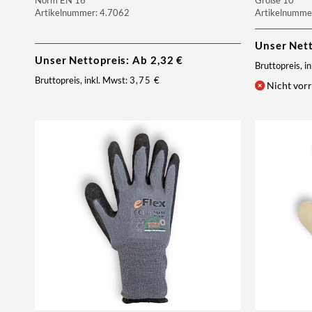
Norm EN 16
Größe 10
Artikelnummer: 4.7062
Artikelnumme
Unser Net
Unser Nettopreis: Ab
2,32
€
Bruttopreis, i
Bruttopreis, inkl. Mwst:
3,75
€
Nicht vorr