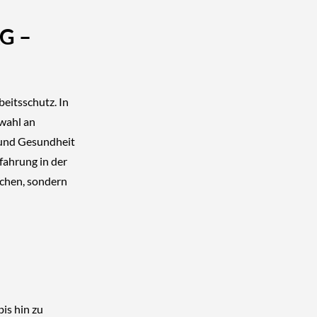
AG –
eitsschutz. In
swahl an
t und Gesundheit
fahrung in der
echen, sondern
is hin zu