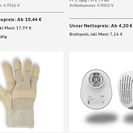
PP 2-lagig | VPE 5 Paar
r: 4.7016-V
Artikelnummer: 4.9003-V
topreis: Ab
10,44
€
Unser Nettopreis: Ab
4,20
€
nkl. Mwst:
17,99
€
Bruttopreis, inkl. Mwst:
7,26
€
ätig