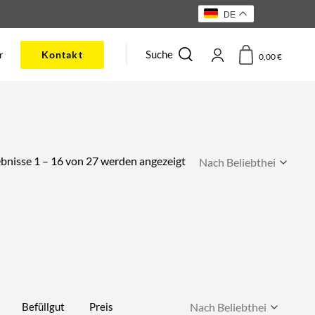
DE
Suche
r
Kontakt
0,00
€
Nach
bnisse 1 – 16 von 27 werden angezeigt
Beliebtheit
sortiert
Befüllgut
Preis