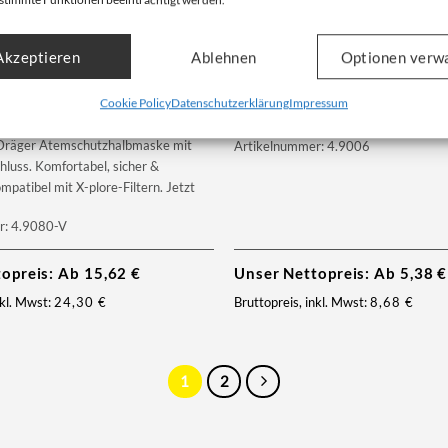
Akzeptieren
Ablehnen
Optionen verw
ter Dräger X-plore Pure P3 R
E-A-R Caps
Cookie Policy
Datenschutzerklärung
Impressum
Bügelgehörschutz nach EN 352-2
Dräger Atemschutzhalbmaske mit
Artikelnummer: 4.9006
hluss. Komfortabel, sicher &
patibel mit X-plore-Filtern. Jetzt
r: 4.9080-V
topreis: Ab
15,62
€
Unser Nettopreis: Ab
5,38
€
nkl. Mwst:
24,30
€
Bruttopreis, inkl. Mwst:
8,68
€
1
2