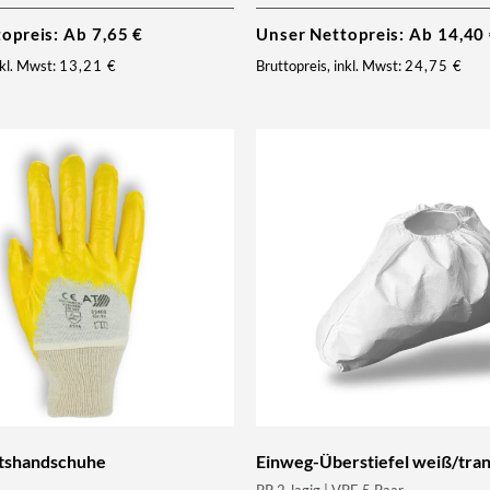
topreis: Ab
7,65
€
Unser Nettopreis: Ab
14,40
nkl. Mwst:
13,21
€
Bruttopreis, inkl. Mwst:
24,75
€
eitshandschuhe
Einweg-Überstiefel weiß/tra