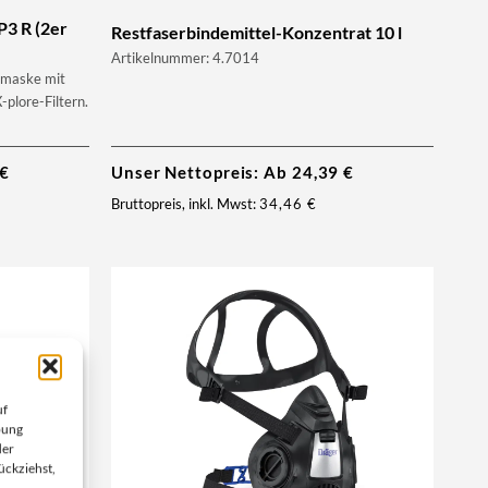
P3 R (2er
Restfaserbindemittel-Konzentrat 10 l
Artikelnummer: 4.7014
bmaske mit
-plore-Filtern.
€
Unser Nettopreis: Ab
24,39
€
Bruttopreis, inkl. Mwst:
34,46
€
uf
bung
der
ückziehst,