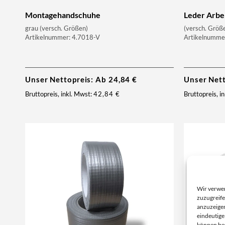
Montagehandschuhe
Leder Arbe
grau (versch. Größen)
(versch. Größ
Artikelnummer: 4.7018-V
Artikelnumme
Unser Nettopreis: Ab
24,84
€
Unser Net
Bruttopreis, inkl. Mwst:
42,84
€
Bruttopreis, i
Wir verwe
zuzugreife
anzuzeigen
eindeutige
können be