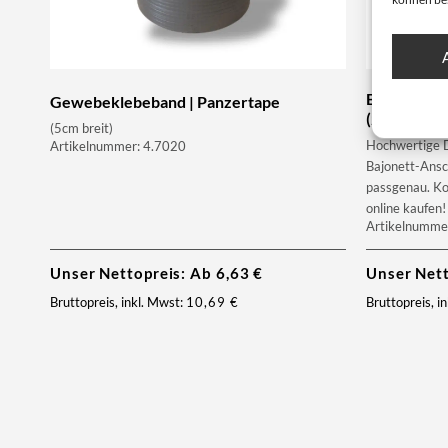
Bajonettfil
Gewebeklebeband | Panzertape
(2er Pack)
(5cm breit)
Hochwertige 
Artikelnummer: 4.7020
Bajonett-Ansc
passgenau. Kom
online kaufen!
Artikelnumme
Unser Nettopreis: Ab
6,63
€
Unser Net
Bruttopreis, inkl. Mwst:
10,69
€
Bruttopreis, i