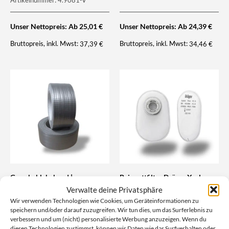
Unser Nettopreis: Ab
25,01
€
Unser Nettopreis: Ab
24,39
€
Bruttopreis, inkl. Mwst:
Bruttopreis, inkl. Mwst:
37,39
€
34,46
€
Gewebeklebeband |
Bajonettfilter Dräger X-plore
Panzertape
Pure P3 R (2er Pack)
Verwalte deine Privatsphäre
(5cm breit)
Hochwertige Dräger
Wir verwenden Technologien wie Cookies, um Geräteinformationen zu
Artikelnummer: 4.7020
Atemschutzhalbmaske mit
speichern und/oder darauf zuzugreifen. Wir tun dies, um das Surferlebnis zu
Bajonett-Anschluss. Komfortabel,
verbessern und um (nicht) personalisierte Werbung anzuzeigen. Wenn du
sicher & passgenau. Kompatibel
diesen Technologien zustimmst, können wir Daten wie das Surfverhalten oder