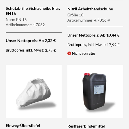
Schutzbrille Sichtscheibe klar,
Nitril Arbeitshandschuhe
EN16
Größe 10
Norm EN 16
Artikelnummer: 4.7016-V
Artikelnummer: 4.7062
Unser Nettopreis: Ab
10,44
€
Unser Nettopreis: Ab
2,32
€
Bruttopreis, inkl. Mwst:
17,99
€
Bruttopreis, inkl. Mwst:
3,75
€
Nicht vorrätig
Einweg-Überstiefel
Restfaserbindemittel