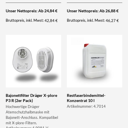
Unser Nettopreis: Ab
24,84
€
Unser Nettopreis: Ab
26,88
€
Bruttopreis, inkl. Mwst:
Bruttopreis, inkl. Mwst:
42,84
€
46,27
€
NEU
Bajonettfilter Dräger X-plore
Restfaserbindemittel-
P3 R (2er Pack)
Konzentrat 10 l
Artikelnummer: 4.7014
Hochwertige Dräger
Atemschutzhalbmaske mit
Bajonett-Anschluss. Kompatibel
mit X-plore-Filtern.
Artikelnummer: 4.9081-V