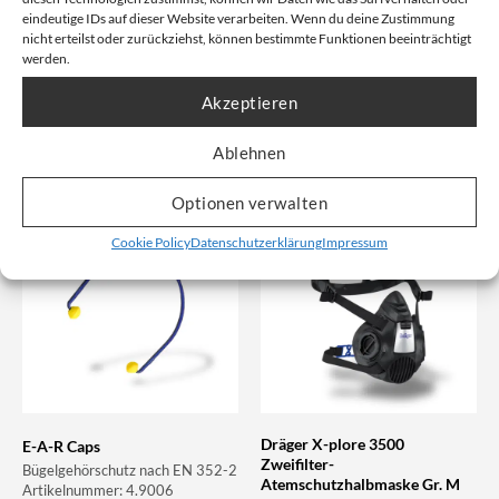
mit X-plore-Filtern. Jetzt online
eindeutige IDs auf dieser Website verarbeiten. Wenn du deine Zustimmung
kaufen!
nicht erteilst oder zurückziehst, können bestimmte Funktionen beeinträchtigt
Artikelnummer: 4.9080-V
werden.
Akzeptieren
Unser Nettopreis: Ab
6,63
€
Unser Nettopreis: Ab
15,62
€
Ablehnen
Bruttopreis, inkl. Mwst:
Bruttopreis, inkl. Mwst:
10,69
€
24,30
€
Optionen verwalten
Cookie Policy
Datenschutzerklärung
Impressum
Dräger X-plore 3500
E-A-R Caps
Zweifilter-
Bügelgehörschutz nach EN 352-2
Atemschutzhalbmaske Gr. M
Artikelnummer: 4.9006