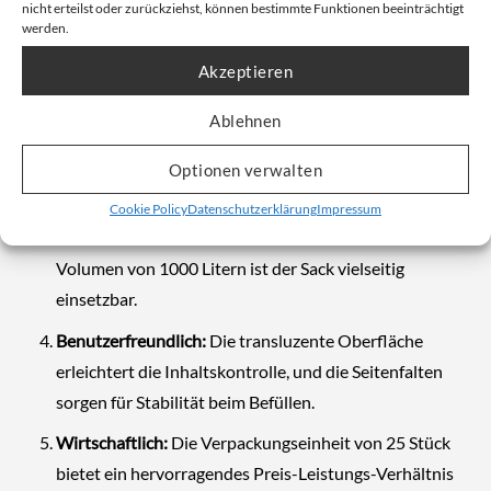
nicht erteilst oder zurückziehst, können bestimmte Funktionen beeinträchtigt
werden.
Umweltfreundlich:
Die Verwendung von Regenerat-
Material schont natürliche Ressourcen und trägt zu
Akzeptieren
einer nachhaltigen Verpackungslösung bei.
Ablehnen
Robust und langlebig:
Die Materialstärke von 55 µ
sorgt für Strapazierfähigkeit und Schutz, auch bei
Optionen verwalten
anspruchsvollen Einsätzen.
Cookie Policy
Datenschutzerklärung
Impressum
Praktische Größe:
Mit seinen Maßen und einem
Volumen von 1000 Litern ist der Sack vielseitig
einsetzbar.
Benutzerfreundlich:
Die transluzente Oberfläche
erleichtert die Inhaltskontrolle, und die Seitenfalten
sorgen für Stabilität beim Befüllen.
Wirtschaftlich:
Die Verpackungseinheit von 25 Stück
bietet ein hervorragendes Preis-Leistungs-Verhältnis