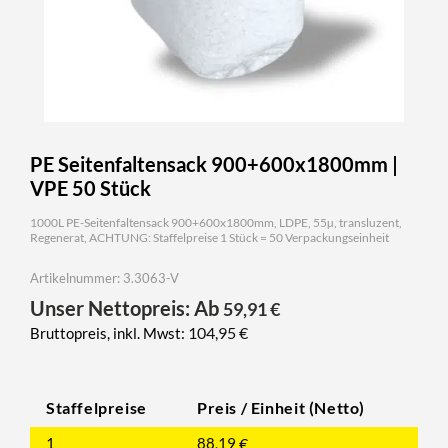
PE Seitenfaltensack 900+600x1800mm |
VPE 50 Stück
1000L PE-Seitenfaltensack 900+600x1800mm, LDPE, 55µ, transluzent,
Regenerat, ACHTUNG: Staffelpreise 1 Stück = 50 Verpackungseinheit
Artikelnummer: 3.3063-V
Unser Nettopreis: Ab
59,91
€
104,95
€
Bruttopreis, inkl. Mwst:
Staffelpreise
Preis / Einheit (Netto)
1
88,19
€