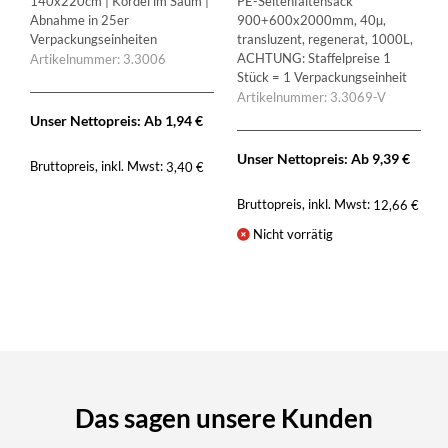
140x220cm | Kordel im Saum |
PE-Seitenfaltensack
Abnahme in 25er
900+600x2000mm, 40µ,
Verpackungseinheiten
transluzent, regenerat, 1000L,
ACHTUNG: Staffelpreise 1
Artikelnummer: 3.3006
Stück = 1 Verpackungseinheit
Artikelnummer: 3.3069-V
Unser Nettopreis: Ab
1,94
€
Unser Nettopreis: Ab
9,39
€
Bruttopreis, inkl. Mwst:
3,40
€
Bruttopreis, inkl. Mwst:
12,66
€
Nicht vorrätig
Das sagen unsere Kunden