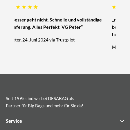
„Besser geht nicht. Schnelle und vollständige
„nur zu 
Lieferung. Alles Perfekt. VG Peter“
beratung
hervorra
Peter, 24. Juni 2024 via Trustpilot
Michael, 
Seit 1995 sind wir bei DESABAG als
Partner für Big Bags und mehr für Sie da!
Service