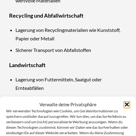
wertvolle Materialien
Recycling und Abfallwirtschaft
Lagerung von Recyclingmaterialien wie Kunststoff,
Papier oder Metall
Sicherer Transport von Abfallstoffen
Landwirtschaft
Lagerung von Futtermitteln, Saatgut oder
Ernteabfällen
Schutz vor Feuchtigkeit und Schmutz
Verwalte deine Privatsphäre
Wir verwenden Technologien wie Cookies, um Geräteinformationen zu
speichern und/oder darauf zuzugreifen. Wir tun dies, um das Surferlebnis zu
Warum der PE Seitenfaltensack
verbessern und um (nicht) personalisierte Werbung anzuzeigen. Wenn du
diesen Technologien zustimmst, können wir Daten wie das Surfverhalten oder
900+600x1800 mm die beste Wahl ist
eindeutige IDs auf dieser Website verarbeiten. Wenn du deine Zustimmung