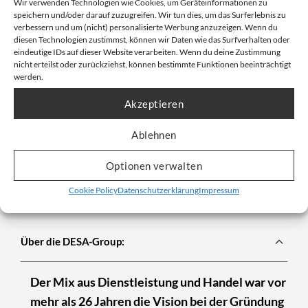
Wir verwenden Technologien wie Cookies, um Geräteinformationen zu
bestellen
speichern und/oder darauf zuzugreifen. Wir tun dies, um das Surferlebnis zu
verbessern und um (nicht) personalisierte Werbung anzuzeigen. Wenn du
diesen Technologien zustimmst, können wir Daten wie das Surfverhalten oder
Sichern Sie sich die hochwertigen Nitril-Arbeitshandschuhe
eindeutige IDs auf dieser Website verarbeiten. Wenn du deine Zustimmung
mit Strickbund von DESABAG und profitieren Sie von
nicht erteilst oder zurückziehst, können bestimmte Funktionen beeinträchtigt
zuverlässigem Schutz und hohem Tragekomfort.
Bestellen
werden.
Sie jetzt direkt im
DESABAG Onlineshop
und nutzen Sie die
Akzeptieren
attraktiven Staffelpreise für größere Abnahmemengen.
Ablehnen
Nitril wird sowohl in Handschuhen, als auch in Arbeits-
und Sicherheitsschuhen angewendet. Aufgrund der
Optionen verwalten
hohen chemischen Beständigkeit und
Cookie Policy
Datenschutzerklärung
Impressum
Strapazierfähigkeit ist der Stoff sehr beliebt.
Über die DESA-Group:
Der Mix aus Dienstleistung und Handel war vor
mehr als 26 Jahren die Vision bei der Gründung