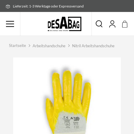
Zum
Lieferzeit: 1-3 Werktage oder Expressversand
Inhalt
springen
Startseite
Arbeitshandschuhe
Nitril Arbeitshandschuhe