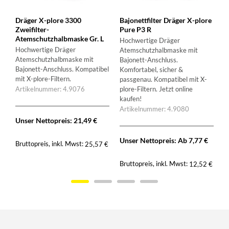
Dräger X-plore 3300
Bajonettfilter Dräger X-plore
Zweifilter-
Pure P3 R
Atemschutzhalbmaske Gr. L
Hochwertige Dräger
Hochwertige Dräger
Atemschutzhalbmaske mit
Atemschutzhalbmaske mit
Bajonett-Anschluss.
Bajonett-Anschluss. Kompatibel
Komfortabel, sicher &
mit X-plore-Filtern.
passgenau. Kompatibel mit X-
Artikelnummer: 4.9076
plore-Filtern. Jetzt online
kaufen!
Artikelnummer: 4.9080
Unser Nettopreis:
21,49
€
Unser Nettopreis: Ab
7,77
€
Bruttopreis, inkl. Mwst:
25,57
€
Bruttopreis, inkl. Mwst:
12,52
€