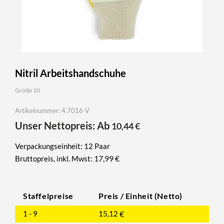
Nitril Arbeitshandschuhe
Größe 10
Artikelnummer: 4.7016-V
Unser Nettopreis: Ab
10,44
€
Verpackungseinheit: 12 Paar
17,99
€
Bruttopreis, inkl. Mwst:
Staffelpreise
Preis / Einheit (Netto)
1 - 9
15,12
€