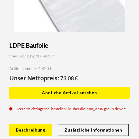
LDPE Baufolie
transluzent, Typ 200, 4x25m
Artikelnummer: 4.8201
Unser Nettopreis:
73,08
€
Ähnliche Artikel ansehen
Derzeit nicht lagernd, bestellen Sie über die
info@desa-group.de
vor!
Beschreibung
Zusätzliche Informationen