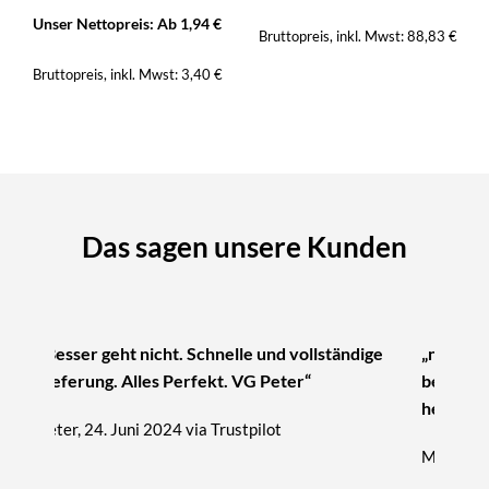
Unser Nettopreis: Ab
1,94
€
Bruttopreis, inkl. Mwst:
88,83
€
Bruttopreis, inkl. Mwst:
3,40
€
Das sagen unsere Kunden
„Besser geht nicht. Schnelle und vollständige
„nur zu 
Lieferung. Alles Perfekt. VG Peter“
beratung
hervorra
Peter, 24. Juni 2024 via Trustpilot
Michael, 