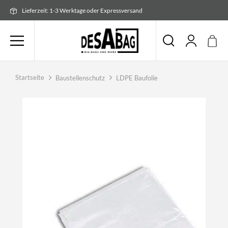
Zum
Lieferzeit: 1-3 Werktage oder Expressversand
Inhalt
springen
Startseite
Baustellenschutz
LDPE Baufolie