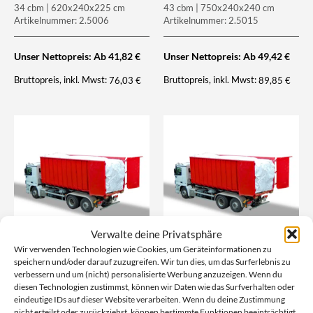
34 cbm | 620x240x225 cm
43 cbm | 750x240x240 cm
Artikelnummer: 2.5006
Artikelnummer: 2.5015
Unser Nettopreis: Ab
41,82
€
Unser Nettopreis: Ab
49,42
€
Bruttopreis, inkl. Mwst:
Bruttopreis, inkl. Mwst:
76,03
€
89,85
€
Verwalte deine Privatsphäre
Wir verwenden Technologien wie Cookies, um Geräteinformationen zu
speichern und/oder darauf zuzugreifen. Wir tun dies, um das Surferlebnis zu
Containerbag Asbest | 25,0
Containerbag | 17,0 cbm
verbessern und um (nicht) personalisierte Werbung anzuzeigen. Wenn du
cbm
17cbm | 620x240x115cm
diesen Technologien zustimmst, können wir Daten wie das Surfverhalten oder
25cbm | 650x240x160cm |
Artikelnummer: 2.5002
eindeutige IDs auf dieser Website verarbeiten. Wenn du deine Zustimmung
Warndruck Asbest
nicht erteilst oder zurückziehst, können bestimmte Funktionen beeinträchtigt