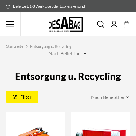
Zum
Lieferzeit: 1-3 Werktage oder Expressversand
Inhalt
springen
Startseite
Entsorgung u. Recycling
Entsorgung u. Recycling
Filter