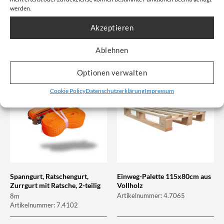
Artikelnummer: 2.5018
werden.
Akzeptieren
Unser Nettopreis: Ab
37,51
€
Unser Nettopreis: Ab
32,95
€
Bruttopreis, inkl. Mwst:
Bruttopreis, inkl. Mwst:
68,20
€
59,89
€
Ablehnen
Optionen verwalten
Cookie Policy
Datenschutzerklärung
Impressum
Spanngurt, Ratschengurt,
Einweg-Palette 115x80cm aus
Zurrgurt mit Ratsche, 2-teilig
Vollholz
Artikelnummer: 4.7065
8m
Artikelnummer: 7.4102