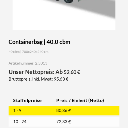
Containerbag | 40,0 cbm
40 cbm | 700x240x240 cm
Artikelnummer: 2.5013
Unser Nettopreis: Ab
52,60
€
95,63
€
Bruttopreis, inkl. Mwst:
Staffelpreise
Preis / Einheit (Netto)
1 - 9
80,36
€
10 - 24
72,33
€