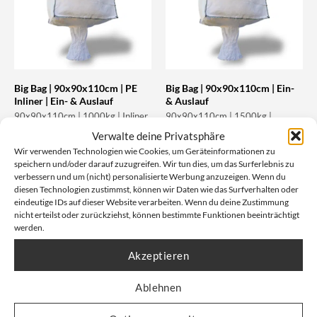
Big Bag | 90x90x110cm | PE
Big Bag | 90x90x110cm | Ein-
Inliner | Ein- & Auslauf
& Auslauf
90x90x110cm | 1000kg | Inliner
90x90x110cm | 1500kg |
| Ein-/Auslauf
Ein-/Auslauf | Nahtabdichtung
Verwalte deine Privatsphäre
Artikelnummer: 1.1051
Artikelnummer: 1.1102
Wir verwenden Technologien wie Cookies, um Geräteinformationen zu
speichern und/oder darauf zuzugreifen. Wir tun dies, um das Surferlebnis zu
verbessern und um (nicht) personalisierte Werbung anzuzeigen. Wenn du
Unser Nettopreis: Ab
6,52
€
Unser Nettopreis: Ab
5,67
€
diesen Technologien zustimmst, können wir Daten wie das Surfverhalten oder
eindeutige IDs auf dieser Website verarbeiten. Wenn du deine Zustimmung
Bruttopreis, inkl. Mwst:
Bruttopreis, inkl. Mwst:
13,09
€
11,38
€
nicht erteilst oder zurückziehst, können bestimmte Funktionen beeinträchtigt
werden.
Akzeptieren
Ablehnen