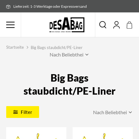
Zum
Lieferzeit: 1-3 Werktage oder Expressversand
Inhalt
springen
Startseite
Big Bags staubdicht/PE-Liner
Big Bags
staubdicht/PE-Liner
Filter