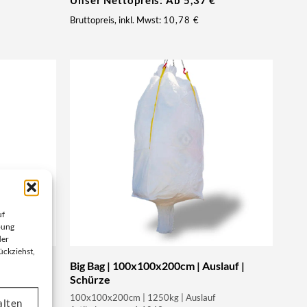
Unser Nettopreis: Ab
5,37
€
Bruttopreis, inkl. Mwst:
10,78
€
uf
bung
der
ückziehst,
offen |
Big Bag | 100x100x200cm | Auslauf |
Schürze
er |
100x100x200cm | 1250kg | Auslauf
alten