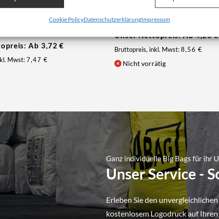
r: 1.8018
Rundgewebe
Artikelnummer: 1.8033
Cookie Policy
Datenschutzerklärung
Impressum
Unser Nettopreis: Ab
4,26
€
topreis: Ab
3,72
€
Bruttopreis, inkl. Mwst:
8,56
€
nkl. Mwst:
7,47
€
Nicht vorrätig
Ganz individuelle Big Bags für ihr
Unser Service - 
Erleben Sie den unvergleichlichen
kostenlosem Logodruck auf Ihren B