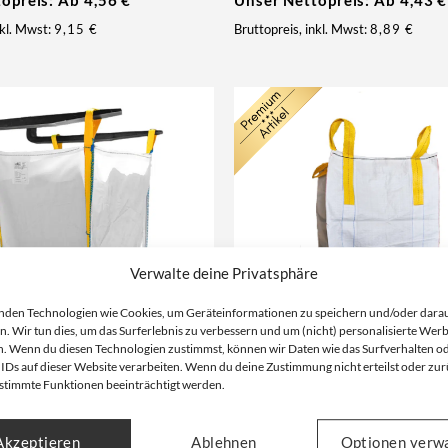
topreis: Ab
4,56
€
Unser Nettopreis: Ab
4,43
€
nkl. Mwst:
9,15
€
Bruttopreis, inkl. Mwst:
8,89
€
Verwalte deine Privatsphäre
nden Technologien wie Cookies, um Geräteinformationen zu speichern und/oder dara
n. Wir tun dies, um das Surferlebnis zu verbessern und um (nicht) personalisierte Wer
. Wenn du diesen Technologien zustimmst, können wir Daten wie das Surfverhalten o
 IDs auf dieser Website verarbeiten. Wenn du deine Zustimmung nicht erteilst oder zur
stimmte Funktionen beeinträchtigt werden.
0x90x90cm | oben offen |
Big Bag | 90x90x110cm | oben 
Auslauf | Cross Corner
1500kg | Auslauf | Schüttgut
90x90x110cm | 1500kg | Cross Corn
Akzeptieren
Ablehnen
Optionen verw