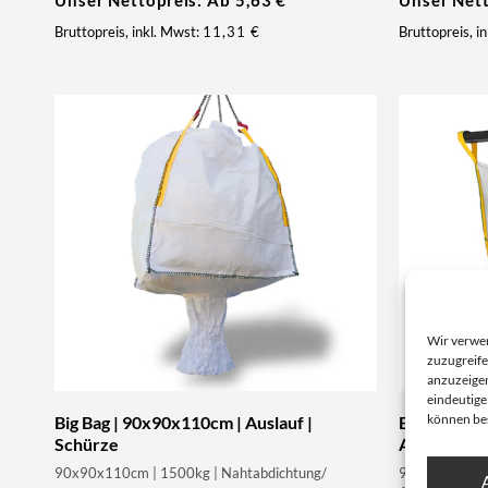
Unser Nettopreis: Ab
5,63
€
Unser Net
Bruttopreis, inkl. Mwst:
11,31
€
Bruttopreis, i
Wir verwe
zuzugreife
anzuzeigen
eindeutige
können be
Big Bag | 90x90x110cm | Auslauf |
Big Bag | 9
Schürze
Auslauf
90x90x110cm | 1500kg | Nahtabdichtung/
90x90x90cm | 