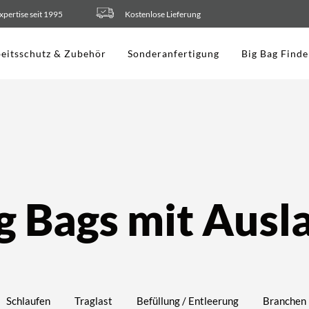
xpertise seit 1995
Kostenlose Lieferung
eitsschutz & Zubehör
Sonderanfertigung
Big Bag Finde
g Bags mit Ausl
Schlaufen
Traglast
Befüllung / Entleerung
Branchen