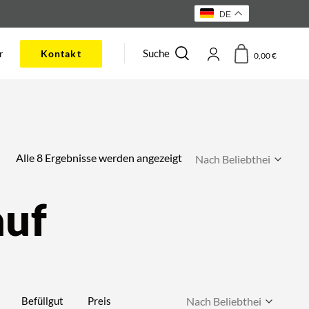
DE
Suche
r
Kontakt
0,00
€
Nach
Alle 8 Ergebnisse werden angezeigt
Beliebtheit
sortiert
auf
Befüllgut
Preis