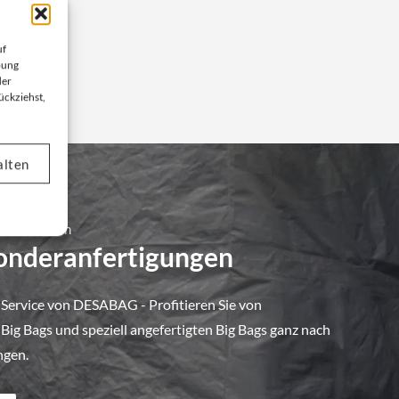
uf
bung
der
ückziehst,
alten
 Unternehmen
Sonderanfertigungen
 Service von DESABAG - Profitieren Sie von
ig Bags und speziell angefertigten Big Bags ganz nach
ngen.