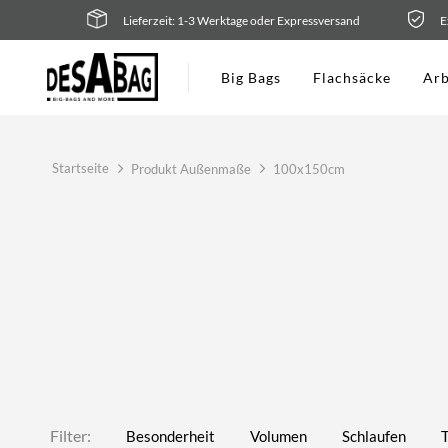
Zum
Lieferzeit: 1-3 Werktage oder Expressversand
E
Inhalt
springen
Big Bags
Flachsäcke
Arb
Startseite
Produkt Außenmaße
100x150cm
Filter:
Besonderheit
Volumen
Schlaufen