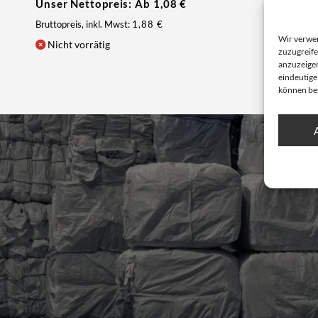
Unser Nettopreis: Ab
1,08
€
Bruttopreis, inkl. Mwst:
1,88
€
Wir verwe
Nicht vorrätig
zuzugreife
anzuzeigen
eindeutige
können be