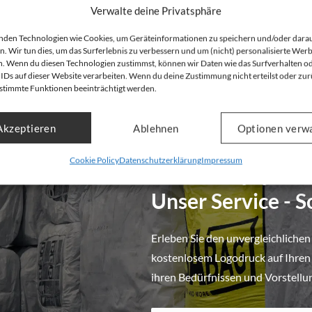
Verwalte deine Privatsphäre
nden Technologien wie Cookies, um Geräteinformationen zu speichern und/oder dara
n. Wir tun dies, um das Surferlebnis zu verbessern und um (nicht) personalisierte Wer
. Wenn du diesen Technologien zustimmst, können wir Daten wie das Surfverhalten o
 IDs auf dieser Website verarbeiten. Wenn du deine Zustimmung nicht erteilst oder zur
stimmte Funktionen beeinträchtigt werden.
Akzeptieren
Ablehnen
Optionen verw
Cookie Policy
Datenschutzerklärung
Impressum
Ganz individuelle Big Bags für ihr
Unser Service - 
Erleben Sie den unvergleichlichen
kostenlosem Logodruck auf Ihren B
ihren Bedürfnissen und Vorstellu