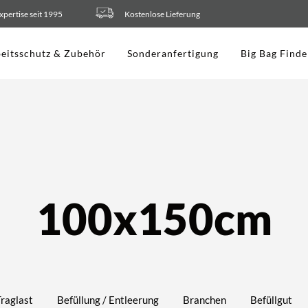
xpertise seit 1995
Kostenlose Lieferung
eitsschutz & Zubehör
Sonderanfertigung
Big Bag Finde
100x150cm
Traglast
Befüllung / Entleerung
Branchen
Befüllgut