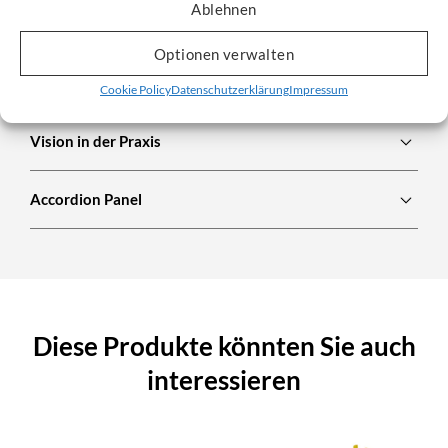
Ablehnen
Firmengründung und -erhaltung ist mit einigen Kosten
verbunden. Das erwirtschaftete Kapital aus der
Optionen verwalten
Dienstleistung konnte direkt in den Handel investiert
Cookie Policy
Datenschutzerklärung
Impressum
werden.
Vision in der Praxis
Accordion Panel
Diese Produkte könnten Sie auch
interessieren