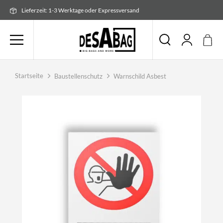
Zum
Lieferzeit: 1-3 Werktage oder Expressversand
Inhalt
springen
Startseite
Baustellenschutz
Warnschild Asbest