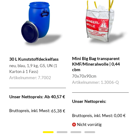
Mini Big Bag transparent
30 L Kunststoffdeckelfass
KMF/Mineralwolle | 0,44
neu, blau, 1,9 kg, GS, UN (1
cbm
Karton á 1 Fass)
70x70x90cm
Artikelnummer: 7.7002
Artikelnummer: 1.3006-Q
Unser Nettopreis: Ab
40,57
€
Unser Nettopreis:
€
Bruttopreis, inkl. Mwst:
65,38
€
Bruttopreis, inkl. Mwst:
0,00
€
Nicht vorrätig