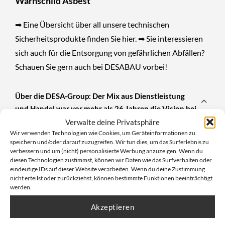
Warnschild Asbest
➡ Eine Übersicht über all unsere technischen
Sicherheitsprodukte finden Sie
hier
. ➡ Sie interessieren
sich auch für die Entsorgung von gefährlichen Abfällen?
Schauen Sie gern auch bei
DESABAU
vorbei!
Über die DESA-Group: Der Mix aus Dienstleistung
und Handel war vor mehr als 26 Jahren die Vision bei
der Gründung der Unternehmen.
Verwalte deine Privatsphäre
Wir verwenden Technologien wie Cookies, um Geräteinformationen zu
speichern und/oder darauf zuzugreifen. Wir tun dies, um das Surferlebnis zu
Heute können wir sagen, dass diese Vision unsere
verbessern und um (nicht) personalisierte Werbung anzuzeigen. Wenn du
diesen Technologien zustimmst, können wir Daten wie das Surfverhalten oder
Realität geworden ist. Vier Unternehmen mit vier
eindeutige IDs auf dieser Website verarbeiten. Wenn du deine Zustimmung
Standorten der DESA Unternehmensgruppe. Die Vision
nicht erteilst oder zurückziehst, können bestimmte Funktionen beeinträchtigt
von damals ist uns heute noch immer extrem wichtig und
werden.
stellt die Basis für unsere Werte dar. Bei der Gründung,
Akzeptieren
in den 90er-Jahren, gab es zwei Aspekte für diese Vision.
Zum einen der finanzielle Aspekt. Denn eine