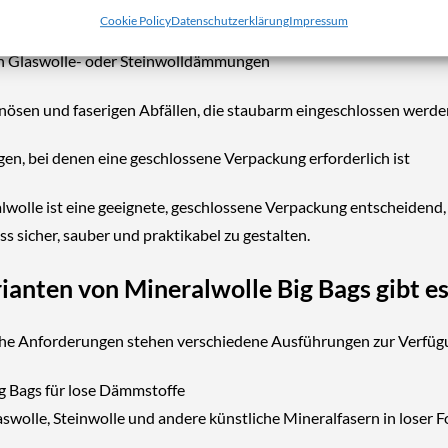
d Rückbauarbeiten mit mineralischen Dämmstoffen
Cookie Policy
Datenschutzerklärung
Impressum
 Glaswolle- oder Steinwolldämmungen
inösen und faserigen Abfällen, die staubarm eingeschlossen werd
n, bei denen eine geschlossene Verpackung erforderlich ist
wolle ist eine
geeignete, geschlossene Verpackung entscheidend
 sicher, sauber und praktikabel zu gestalten.
ianten von Mineralwolle Big Bags gibt e
che Anforderungen stehen verschiedene Ausführungen zur Verfüg
g Bags für lose Dämmstoffe
aswolle, Steinwolle und andere künstliche Mineralfasern in loser F