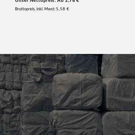
Unser Nettopreis: Ab
2,78
€
Bruttopreis, inkl. Mwst:
5,58
€