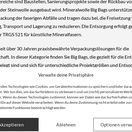
ereiche sind Baustellen, Sanierungsprojekte sowie der Rückbau v
der Steinwolle ausgebaut wird. Mineralwolle Big Bags unterstütze
ackung der faserigen Abfälle
und tragen dazu bei, die Freisetzun
, Transport und Lagerung zu reduzieren. Die Entsorgung erfolgt 
er
TRGS 521
für künstliche Mineralfasern.
it über 30 Jahren praxisbewährte Verpackungslösungen für die
aft. In dieser Kategorie finden Sie Big Bags, die
gezielt für die E
elegt
sind und sich für unterschiedliche Projektgrößen und Ent
Verwalte deine Privatsphäre
nden Technologien wie Cookies, um Geräteinformationen zu speichern und/oder dara
Mineralwolle Big Bags erforderlich?
n. Wir tun dies, um das Surferlebnis zu verbessern und um (nicht) personalisierte Wer
. Wenn du diesen Technologien zustimmst, können wir Daten wie das Surfverhalten o
 IDs auf dieser Website verarbeiten. Wenn du deine Zustimmung nicht erteilst oder zur
 Bags kommen immer dann zum Einsatz, wenn Dämmstoffe wie Gla
stimmte Funktionen beeinträchtigt werden.
verpackt und zur Entsorgung transportiert werden müssen. Dies is
Akzeptieren
Ablehnen
Optionen verw