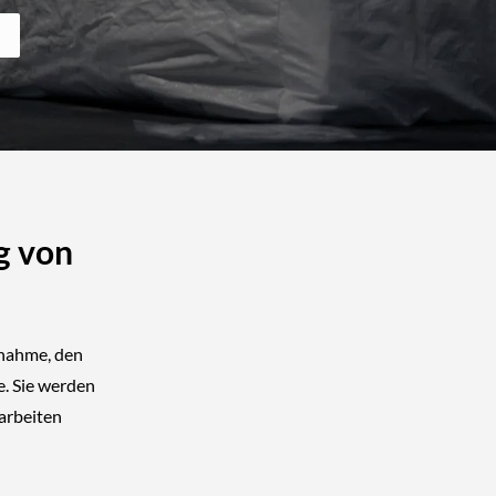
g von
fnahme, den
e
. Sie werden
arbeiten