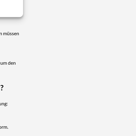
en müssen
, um den
s?
ung:
orm.