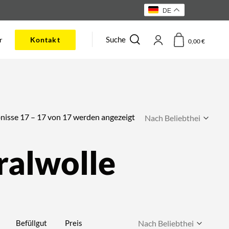
DE
Suche
r
Kontakt
0,00
€
Nach
nisse 17 – 17 von 17 werden angezeigt
Beliebtheit
sortiert
ralwolle
Befüllgut
Preis