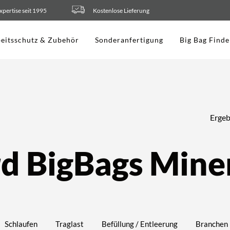
xpertise seit 1995
Kostenlose Lieferung
eitsschutz & Zubehör
Sonderanfertigung
Big Bag Finde
Ergeb
d BigBags Mine
Schlaufen
Traglast
Befüllung / Entleerung
Branchen