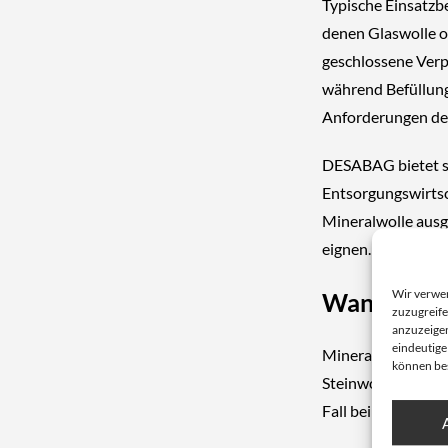
Typische Einsatzb
denen Glaswolle o
geschlossene Verp
während Befüllung
Anforderungen d
DESABAG bietet se
Entsorgungswirtsch
Mineralwolle ausg
eignen.
Wir verwe
Wann sind 
zuzugreife
anzuzeigen
eindeutige
Mineralwolle Big
können be
Steinwolle sicher 
Fall bei: