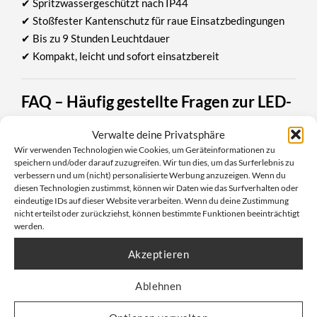
✔ Spritzwassergeschützt nach IP44
✔ Stoßfester Kantenschutz für raue Einsatzbedingungen
✔ Bis zu 9 Stunden Leuchtdauer
✔ Kompakt, leicht und sofort einsatzbereit
FAQ – Häufig gestellte Fragen zur LED-
Arbeitsleuchte
Verwalte deine Privatsphäre
Wir verwenden Technologien wie Cookies, um Geräteinformationen zu
Wie hell ist die LED-Arbeitsleuchte PWLS 05-10?
speichern und/oder darauf zuzugreifen. Wir tun dies, um das Surferlebnis zu
verbessern und um (nicht) personalisierte Werbung anzuzeigen. Wenn du
Die LED-Arbeitsleuchte erreicht eine maximale
diesen Technologien zustimmst, können wir Daten wie das Surfverhalten oder
Lichtleistung von
650 Lumen
und eignet sich damit für
eindeutige IDs auf dieser Website verarbeiten. Wenn du deine Zustimmung
großflächige Arbeitsbereiche.
nicht erteilst oder zurückziehst, können bestimmte Funktionen beeinträchtigt
werden.
Ist der Arbeitsstrahler für den Außeneinsatz geeignet?
Akzeptieren
Ja, dank der
Schutzart IP44
ist die Leuchte
spritzwassergeschützt und für den Einsatz im
Ablehnen
Außenbereich geeignet.