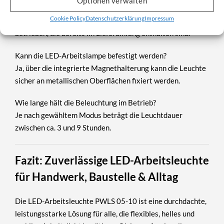
Optionen verwalten
Welche Batterien werden benötigt?
Cookie Policy
Datenschutzerklärung
Impressum
Die Arbeitsleuchte wird mit
4 × 1,5 V AA-Batterien
betrieben, die bereits im Lieferumfang enthalten sind.
Kann die LED-Arbeitslampe befestigt werden?
Ja, über die
integrierte Magnethalterung
kann die Leuchte
sicher an metallischen Oberflächen fixiert werden.
Wie lange hält die Beleuchtung im Betrieb?
Je nach gewähltem Modus beträgt die Leuchtdauer
zwischen ca. 3 und 9 Stunden
.
Fazit: Zuverlässige LED-Arbeitsleuchte
für Handwerk, Baustelle & Alltag
Die
LED-Arbeitsleuchte PWLS 05-10
ist eine durchdachte,
leistungsstarke Lösung für alle, die
flexibles, helles und