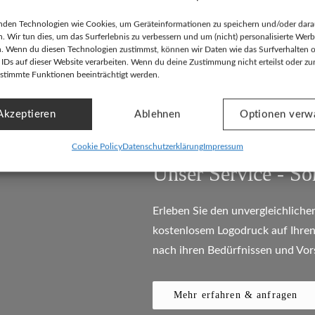
nden Technologien wie Cookies, um Geräteinformationen zu speichern und/oder dara
n. Wir tun dies, um das Surferlebnis zu verbessern und um (nicht) personalisierte Wer
. Wenn du diesen Technologien zustimmst, können wir Daten wie das Surfverhalten 
 IDs auf dieser Website verarbeiten. Wenn du deine Zustimmung nicht erteilst oder zur
stimmte Funktionen beeinträchtigt werden.
Akzeptieren
Ablehnen
Optionen verw
Cookie Policy
Datenschutzerklärung
Impressum
Ganz individuelle Big Bags für ihr
Unser Service - So
Erleben Sie den unvergleichlich
kostenlosem Logodruck auf Ihren 
nach ihren Bedürfnissen und Vor
Mehr erfahren & anfragen