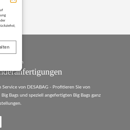
uf
bung
oder
ückziehst,
alten
 Unternehmen
nderanfertigungen
en Service von DESABAG - Profitieren Sie von
Big Bags und speziell angefertigten Big Bags ganz
stellungen.