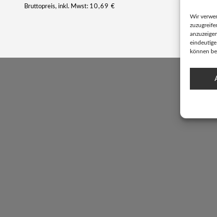
Bruttopreis, inkl. Mwst:
10,69
€
Wir verwe
zuzugreife
anzuzeigen
eindeutige
können be