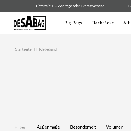
Zum
Lieferzeit: 1-3 Werktage oder Expressversand
Ex
Inhalt
springen
Big Bags
Flachsäcke
Arb
Klebeband
Startseite
Filter:
Außenmaße
Besonderheit
Volumen