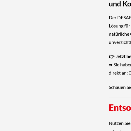
und K
Der
DESAB
Lösung für 
natürliche
unverzichtb
👉 Jetzt b
➡ Sie habe
direkt an:
Schauen Si
Ents
Nutzen Sie