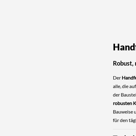
Handf
Robust, 
Der
Handfe
alle, die a
der Bauste
robusten 
Bauweise 
für den täg