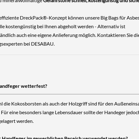
d mineralwollhaltige
Gefahrstoffe schnell, kostengünstig und sich
effiziente DreckPack®-Konzept können unsere
Big Bags für Asbe
le kostengünstig bei Ihnen abgeholt
werden - Alternativ ist
tändlich auch eine eigene Anlieferung möglich.
Kontaktieren Sie di
gsexperten
bei
DESABAU
.
Handfeger wetterfest?
hl die Kokosborsten als auch der Holzgriff sind für den Außeneins
. Für eine besonders lange Lebensdauer sollte der Handeger jedoc
gelagert werden.
r Handfeger im gewerblichen Bereich verwendet werden?