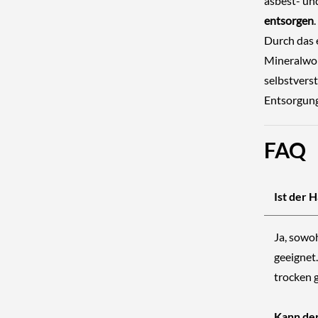
asbest- un
entsorgen
.
Durch das 
Mineralwol
selbstvers
Entsorgun
FAQ
Ist der 
Ja, sowo
geeignet
trocken 
Kann de