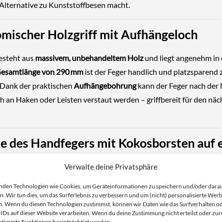
 Alternative zu Kunststoffbesen macht.
mischer Holzgriff mit Aufhängeloch
besteht aus
massivem, unbehandeltem Holz
und liegt angenehm in 
esamtlänge von 290 mm
ist der Feger handlich und platzsparend 
 Dank der praktischen
Aufhängebohrung
kann der Feger nach der
h an Haken oder Leisten verstaut werden – griffbereit für den nä
le des Handfegers mit Kokosborsten auf 
Verwalte deine Privatsphäre
liche Kokosborsten – ideal für groben, trockenen Schmutz
nden Technologien wie Cookies, um Geräteinformationen zu speichern und/oder dara
n. Wir tun dies, um das Surferlebnis zu verbessern und um (nicht) personalisierte Wer
altige Alternative zu Kunststoffborsten
. Wenn du diesen Technologien zustimmst, können wir Daten wie das Surfverhalten o
 IDs auf dieser Website verarbeiten. Wenn du deine Zustimmung nicht erteilst oder zur
higer Besatz für besonders gründliche Reinigung
stimmte Funktionen beeinträchtigt werden.