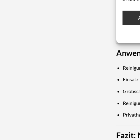
✔ Ergon
✔ Gesam
✔ Vielse
Anwen
Reinigu
Einsatz
Grobsch
Reinigu
Privath
Fazit: