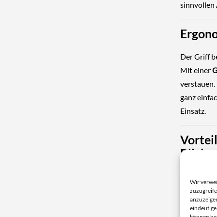
sinnvollen
Ergono
Der Griff 
Mit einer
G
verstauen.
ganz einfac
Einsatz.
Vortei
Blick
✔ Natür
Wir verwe
zuzugreife
✔ Nachh
anzuzeigen
eindeutige
✔ 3-rei
können be