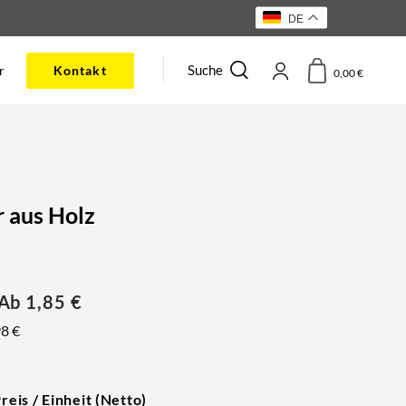
DE
Suche
r
Kontakt
0,00
€
 aus Holz
 Ab
1,85
€
98
€
reis / Einheit (Netto)