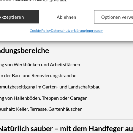
omischer Holzgriff mit Aufhängeloch
Akzeptieren
Ablehnen
Optionen verw
tlänge 290 mm – ideal für Innen- und Außenbereiche
itig einsetzbar: Haushalt, Baustelle, Werkstatt, Garten
Cookie Policy
Datenschutzerklärung
Impressum
dungsbereiche
ng von Werkbänken und Arbeitsflächen
 in der Bau- und Renovierungsbranche
mutzbeseitigung im Garten- und Landschaftsbau
ng von Hallenböden, Treppen oder Garagen
aushalt: Keller, Terrasse, Gartenhäuschen
 Natürlich sauber – mit dem Handfeger au