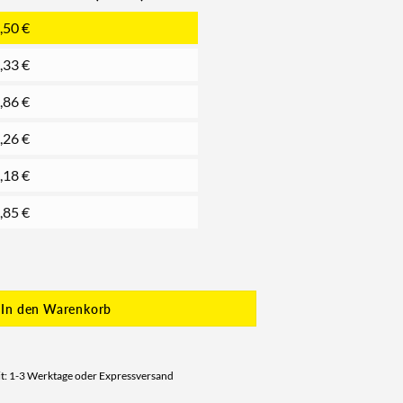
,50
€
,33
€
,86
€
,26
€
,18
€
,85
€
In den Warenkorb
it: 1-3 Werktage oder Expressversand