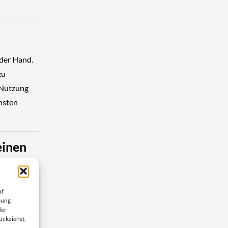
der Hand.
zu
 Nutzung
chsten
einen
uf
bung
der
ückziehst,