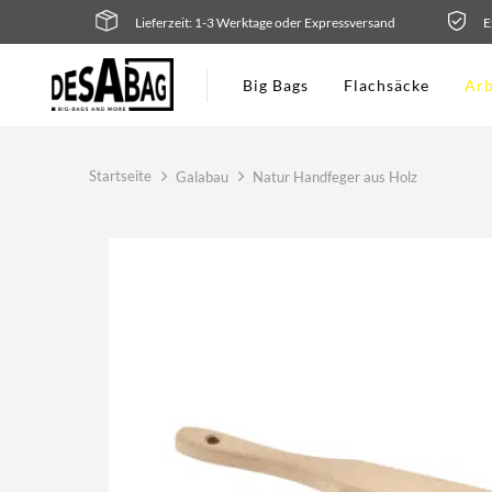
Zum
Lieferzeit: 1-3 Werktage oder Expressversand
E
Inhalt
springen
Big Bags
Flachsäcke
Arb
Startseite
Galabau
Natur Handfeger aus Holz