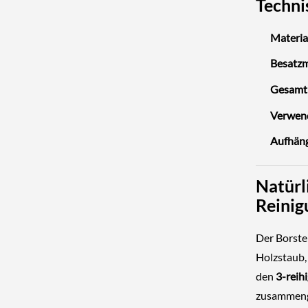
Techni
Material
Besatzm
Gesamt
Verwen
Aufhän
Natürli
Reinig
Der Borste
Holzstaub,
den
3-reih
zusammenge