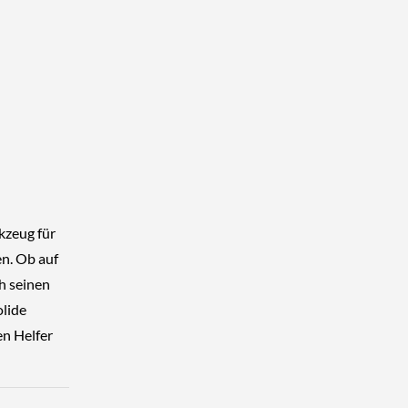
kzeug für
en. Ob auf
h seinen
olide
en Helfer