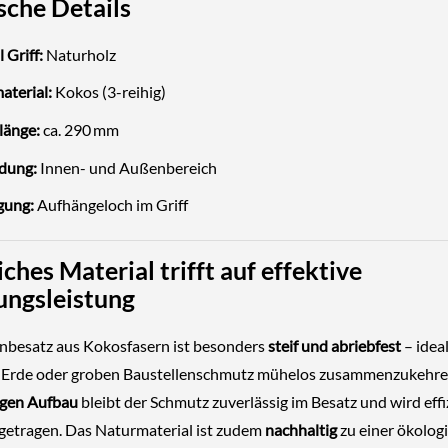
sche Details
 Griff:
Naturholz
aterial:
Kokos (3-reihig)
länge:
ca. 290 mm
dung:
Innen- und Außenbereich
gung:
Aufhängeloch im Griff
ches Material trifft auf effektive
ungsleistung
nbesatz aus Kokosfasern ist besonders
steif und abriebfest
– idea
 Erde oder groben Baustellenschmutz mühelos zusammenzukehre
igen Aufbau
bleibt der Schmutz zuverlässig im Besatz und wird effi
tragen. Das Naturmaterial ist zudem
nachhaltig
zu einer ökolog