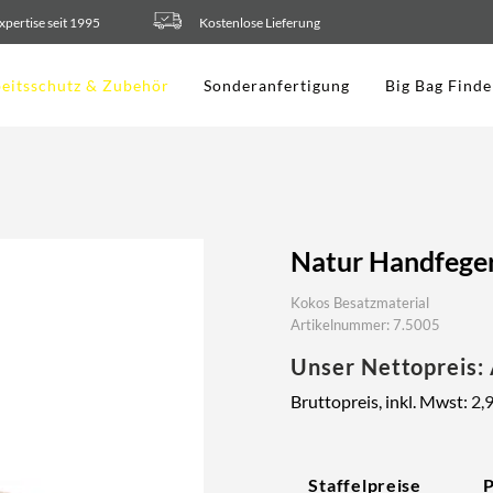
xpertise seit 1995
Kostenlose Lieferung
eitsschutz & Zubehör
Sonderanfertigung
Big Bag Finde
Natur Handfeger
Kokos Besatzmaterial
Artikelnummer: 7.5005
Unser Nettopreis:
Bruttopreis, inkl. Mwst:
2,
Staffelpreise
P