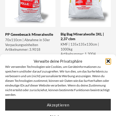
Big Bag Mineralwolle 3XL |
PP Gewebesack Mineralwolle
2,37 cbm
70x110cm | Abnahme in 50er
KMF | 135x135x130cm |
Verpackungseinheiten
1000kg
Artikelnummer: 3.9018
Artikelnummer: 1.3004
Verwalte deine Privatsphäre
Wir verwenden Technologien wie Cookies, um Geräteinformationen zu
Unser Nettopreis: Ab
0,47
€
Unser Nettopreis: Ab
7,57
€
speichern und/oder darauf zuzugreifen. Wir tun dies, um das Surferlebnis zu
Bruttopreis, inkl. Mwst:
Bruttopreis, inkl. Mwst:
0,82
€
15,21
€
verbessern und um (nicht) personalisierte Werbung anzuzeigen. Wenn du
diesen Technologien zustimmst, können wir Daten wie das Surfverhalten oder
eindeutige IDs auf dieser Website verarbeiten. Wenn du deine Zustimmung
nicht erteilst oder zurückziehst, können bestimmte Funktionen beeinträchtigt
werden.
Akzeptieren