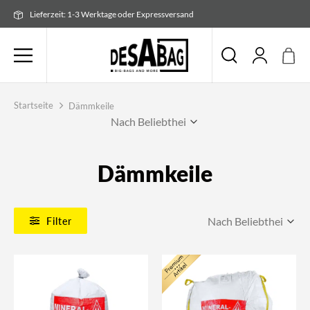
Zum
Lieferzeit: 1-3 Werktage oder Expressversand
Inhalt
springen
Startseite
Dämmkeile
Dämmkeile
Filter