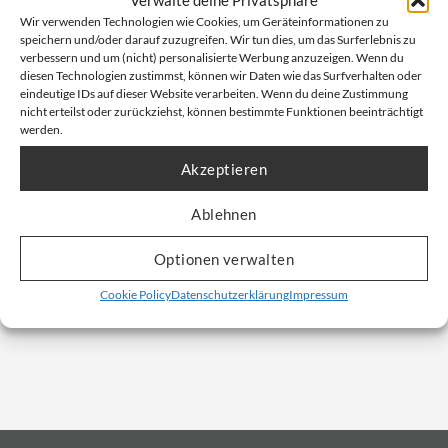
Verwalte deine Privatsphäre
Wir verwenden Technologien wie Cookies, um Geräteinformationen zu
speichern und/oder darauf zuzugreifen. Wir tun dies, um das Surferlebnis zu
verbessern und um (nicht) personalisierte Werbung anzuzeigen. Wenn du
diesen Technologien zustimmst, können wir Daten wie das Surfverhalten oder
eindeutige IDs auf dieser Website verarbeiten. Wenn du deine Zustimmung
Big Bag | 100x100x200cm |
nicht erteilst oder zurückziehst, können bestimmte Funktionen beeinträchtigt
formstabil | Ein- & Auslauf
werden.
100x100x200cm | 1500kg |
Ein-/Auslauf & formstabil
Akzeptieren
Artikelnummer: 1.1044
Ablehnen
Unser Nettopreis: Ab
12,74
€
Optionen verwalten
Bruttopreis, inkl. Mwst:
25,59
€
Cookie Policy
Datenschutzerklärung
Impressum