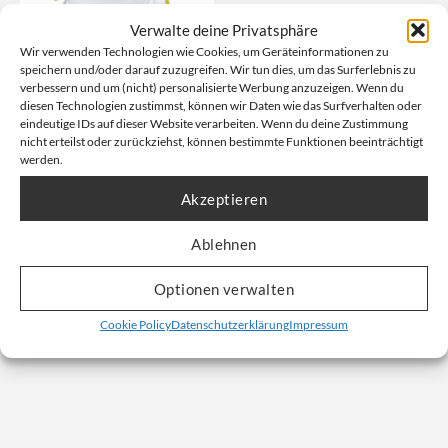
Verwalte deine Privatsphäre
Wir verwenden Technologien wie Cookies, um Geräteinformationen zu
speichern und/oder darauf zuzugreifen. Wir tun dies, um das Surferlebnis zu
verbessern und um (nicht) personalisierte Werbung anzuzeigen. Wenn du
diesen Technologien zustimmst, können wir Daten wie das Surfverhalten oder
eindeutige IDs auf dieser Website verarbeiten. Wenn du deine Zustimmung
nicht erteilst oder zurückziehst, können bestimmte Funktionen beeinträchtigt
werden.
Big Bag Mineralwolle 3XL |
2,37 cbm (B-Ware)
Akzeptieren
KMF | 135x135x130 cm | 250
kg | B-Ware
Ablehnen
Artikelnummer: 1.3001-B
Optionen verwalten
Unser Nettopreis: Ab
4,24
€
Cookie Policy
Datenschutzerklärung
Impressum
Bruttopreis, inkl. Mwst:
8,52
€