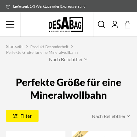
Zum
Lieferzeit: 1-3 Werktage oder Expressversand
Inhalt
springen
Startseite
Produkt Besonderheit
Perfekte Größe für eine Mineralwollbahn
Perfekte Größe für eine
Mineralwollbahn
Filter