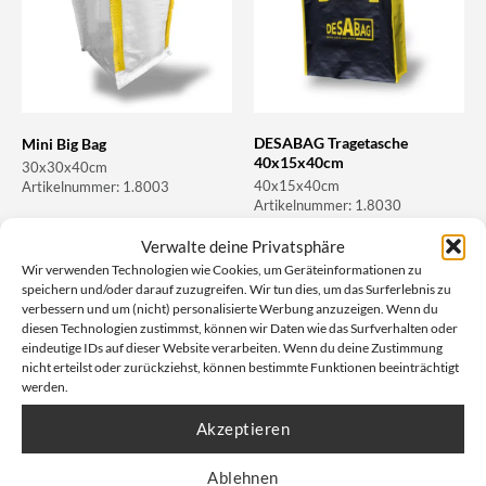
DESABAG Tragetasche
Mini Big Bag
40x15x40cm
30x30x40cm
40x15x40cm
Artikelnummer: 1.8003
Artikelnummer: 1.8030
Verwalte deine Privatsphäre
Unser Nettopreis: Ab
0,72
€
Unser Nettopreis:
Wir verwenden Technologien wie Cookies, um Geräteinformationen zu
speichern und/oder darauf zuzugreifen. Wir tun dies, um das Surferlebnis zu
Bruttopreis, inkl. Mwst:
Bruttopreis, inkl. Mwst:
1,45
€
0,00
€
verbessern und um (nicht) personalisierte Werbung anzuzeigen. Wenn du
diesen Technologien zustimmst, können wir Daten wie das Surfverhalten oder
eindeutige IDs auf dieser Website verarbeiten. Wenn du deine Zustimmung
nicht erteilst oder zurückziehst, können bestimmte Funktionen beeinträchtigt
werden.
Akzeptieren
Ablehnen