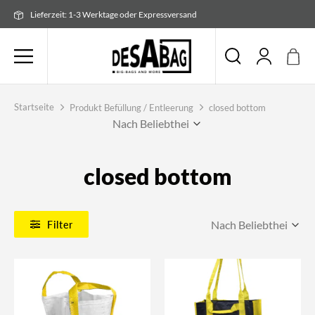
Zum
Lieferzeit: 1-3 Werktage oder Expressversand
Inhalt
springen
Startseite
Produkt Befüllung / Entleerung
closed bottom
closed bottom
Filter