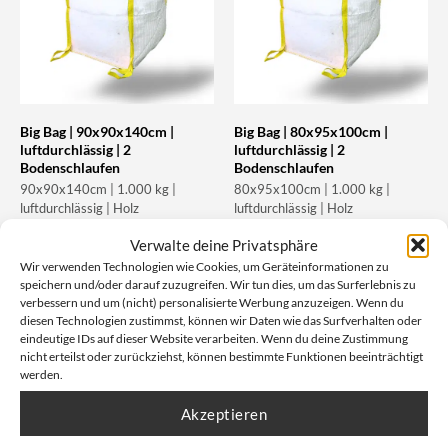
Big Bag | 90x90x140cm |
Big Bag | 80x95x100cm |
luftdurchlässig | 2
luftdurchlässig | 2
Bodenschlaufen
Bodenschlaufen
90x90x140cm | 1.000 kg |
80x95x100cm | 1.000 kg |
luftdurchlässig | Holz
luftdurchlässig | Holz
Artikelnummer: 1.4004
Artikelnummer: 1.4003
Verwalte deine Privatsphäre
Wir verwenden Technologien wie Cookies, um Geräteinformationen zu
Unser Nettopreis: Ab
12,04
€
Unser Nettopreis: Ab
7,86
€
speichern und/oder darauf zuzugreifen. Wir tun dies, um das Surferlebnis zu
verbessern und um (nicht) personalisierte Werbung anzuzeigen. Wenn du
Bruttopreis, inkl. Mwst:
Bruttopreis, inkl. Mwst:
24,17
€
12,59
€
diesen Technologien zustimmst, können wir Daten wie das Surfverhalten oder
eindeutige IDs auf dieser Website verarbeiten. Wenn du deine Zustimmung
nicht erteilst oder zurückziehst, können bestimmte Funktionen beeinträchtigt
werden.
Akzeptieren