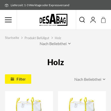
Zum
Lieferzeit: 1-3 Werktage oder Expressversand
Inhalt
springen
Startseite
Produkt Befüllgut
Holz
Holz
Filter